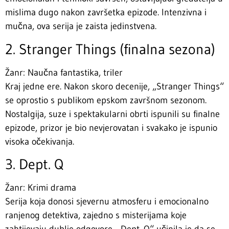
mislima dugo nakon završetka epizode. Intenzivna i
mučna, ova serija je zaista jedinstvena.
2. Stranger Things (finalna sezona)
Žanr: Naučna fantastika, triler
Kraj jedne ere. Nakon skoro decenije, „Stranger Things“
se oprostio s publikom epskom završnom sezonom.
Nostalgija, suze i spektakularni obrti ispunili su finalne
epizode, prizor je bio nevjerovatan i svakako je ispunio
visoka očekivanja.
3. Dept. Q
Žanr: Krimi drama
Serija koja donosi sjevernu atmosferu i emocionalno
ranjenog detektiva, zajedno s misterijama koje
zahtijevaju dublje odgovore. „Dept. Q“ učinila je da se