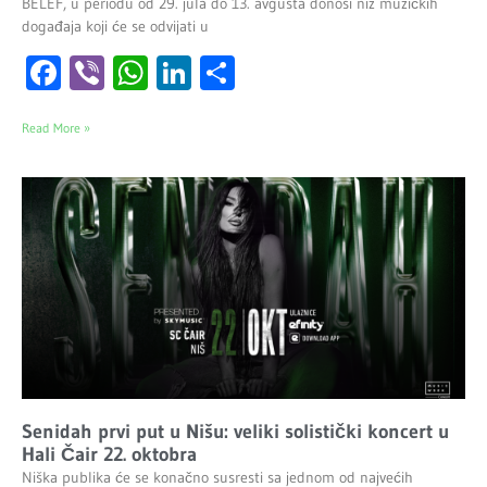
BELEF, u periodu od 29. jula do 13. avgusta donosi niz muzičkih
događaja koji će se odvijati u
Facebook
Viber
WhatsApp
LinkedIn
Share
Read More »
Senidah prvi put u Nišu: veliki solistički koncert u
Hali Čair 22. oktobra
Niška publika će se konačno susresti sa jednom od najvećih