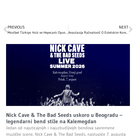
PREVIOUS
NEXT
Mostbet Türkiye: Hızlı ve Heyecanlı Oyun Deneyimi
Anastasija Ražnatović O Estetskim Korekcijama: Iskreno o Svojoj Transformaciji
Nick Cave & The Bad Seeds uskoro u Beogradu –
legendarni bend stiže na Kalemegdan
Jedan od najuticajnijih i najuzbudljivijih bendova savremene
muzičke scene, Nick Cave & The Bad Seeds, nastupiće 7. augusta