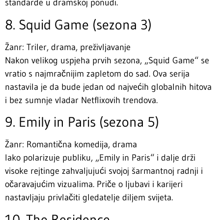
standarde u dramskoj ponudi.
8. Squid Game (sezona 3)
Žanr: Triler, drama, preživljavanje
Nakon velikog uspjeha prvih sezona, „Squid Game“ se
vratio s najmračnijim zapletom do sad. Ova serija
nastavila je da bude jedan od najvećih globalnih hitova
i bez sumnje vladar Netflixovih trendova.
9. Emily in Paris (sezona 5)
Žanr: Romantična komedija, drama
Iako polarizuje publiku, „Emily in Paris“ i dalje drži
visoke rejtinge zahvaljujući svojoj šarmantnoj radnji i
očaravajućim vizualima. Priče o ljubavi i karijeri
nastavljaju privlačiti gledatelje diljem svijeta.
10. The Residence