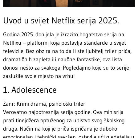
Uvod u svijet Netflix serija 2025.
Godina 2025. donijela je izrazito bogatstvo serija na
Netflixu – platformi koja postavlja standarde u svijet
televizije. Bez obzira na to da li ste ljubitelj triler priča,
dramatičnih zapleta ili naučne fantastike, ova lista
donosi nešto za svakoga. Pogledajmo koje su to serije
zaslužile svoje mjesto na vrhu!
1. Adolescence
Žanr: Krimi drama, psihološki triler
Verovatno najpotresnija serija godine. Ova minisrija
prati tinejdžera optuženog za ubistvo svog školskog
druga. Način na koji je priča ispričana je duboko
emocionalan i tehnički savršen, ostavljajući gledatelja u