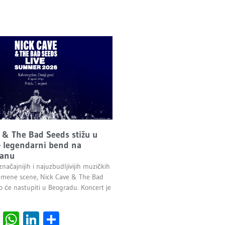
 & The Bad Seeds stižu u
 legendarni bend na
anu
načajnijih i najuzbudljivijih muzičkih
emene scene, Nick Cave & The Bad
o će nastupiti u Beogradu. Koncert je
.
cebook
Viber
WhatsApp
LinkedIn
Share