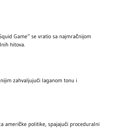
quid Game“ se vratio sa najmračnijom
nih hitova.
anijim zahvaljujući laganom tonu i
a američke politike, spajajući proceduralni