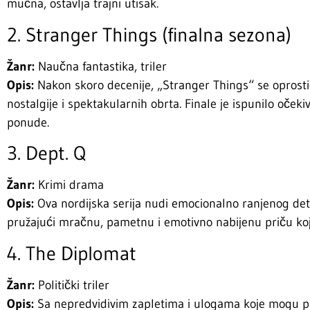
mučna, ostavlja trajni utisak.
2. Stranger Things (finalna sezona)
Žanr:
Naučna fantastika, triler
Opis:
Nakon skoro decenije, „Stranger Things“ se opro
nostalgije i spektakularnih obrta. Finale je ispunilo očekiv
ponude.
3. Dept. Q
Žanr:
Krimi drama
Opis:
Ova nordijska serija nudi emocionalno ranjenog detek
pružajući mračnu, pametnu i emotivno nabijenu priču koja
4. The Diplomat
Žanr:
Politički triler
Opis:
Sa nepredvidivim zapletima i ulogama koje mogu pro