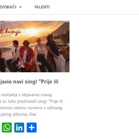
IZVOĐAČI
TALENTI
javio novi singl “Prije ili
 nastavlja s objavama novog
 su tako predstavili singl “Prije ili
ji donosi sedmu numeru s njihovog
 petog albuma. Ova
cebook
Viber
WhatsApp
LinkedIn
Share