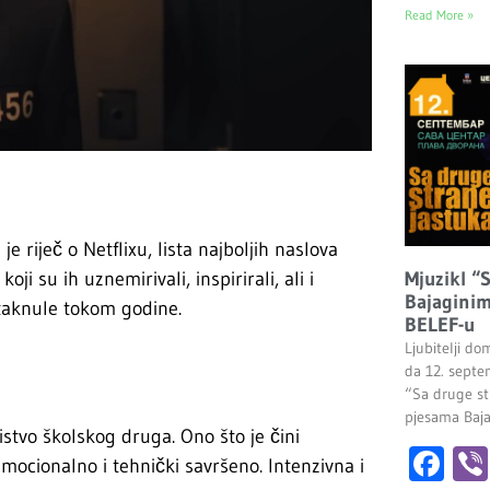
Read More »
je riječ o Netflixu, lista najboljih naslova
oji su ih uznemirivali, inspirirali, ali i
Mjuzikl “
Bajaginim
staknule tokom godine.
BELEF-u
Ljubitelji do
da 12. septe
“Sa druge st
pjesama Baj
stvo školskog druga. Ono što je čini
Fa
mocionalno i tehnički savršeno. Intenzivna i