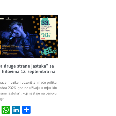
Sa druge strane jastuka” sa
 hitovima 12. septembra na
maće muzike i pozorišta imaće priliku
mbra 2026. godine uživaju u mjuziklu
rane jastuka”, koji nastaje na osnovu
age
cebook
Viber
WhatsApp
LinkedIn
Share