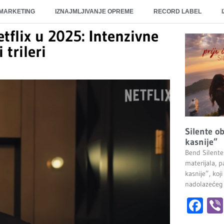
 MARKETING
IZNAJMLJIVANJE OPREME
RECORD LABEL
etflix u 2025: Intenzivne
trileri
Silente ob
kasnije”
Bend Silente
materijala, pa
kasnije”, ko
nadolazećeg
Fa