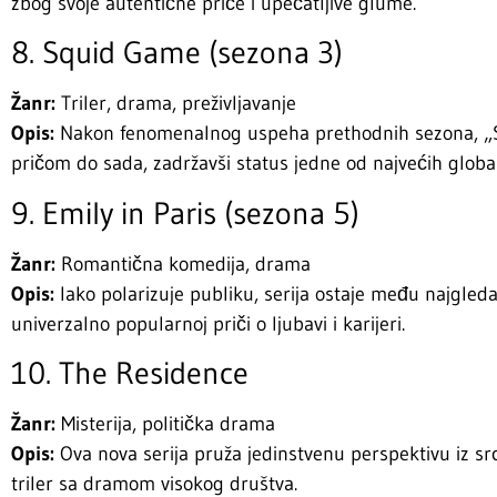
zbog svoje autentične priče i upečatljive glume.
8. Squid Game (sezona 3)
Žanr:
Triler, drama, preživljavanje
Opis:
Nakon fenomenalnog uspeha prethodnih sezona, „S
pričom do sada, zadržavši status jedne od najvećih global
9. Emily in Paris (sezona 5)
Žanr:
Romantična komedija, drama
Opis:
Iako polarizuje publiku, serija ostaje među najgled
univerzalno popularnoj priči o ljubavi i karijeri.
10. The Residence
Žanr:
Misterija, politička drama
Opis:
Ova nova serija pruža jedinstvenu perspektivu iz src
triler sa dramom visokog društva.