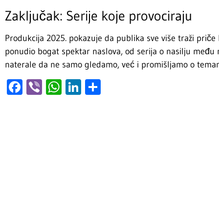
Zaključak: Serije koje provociraju
Produkcija 2025. pokazuje da publika sve više traži priče k
ponudio bogat spektar naslova, od serija o nasilju među m
naterale da ne samo gledamo, već i promišljamo o temam
Facebook
Viber
WhatsApp
LinkedIn
Share