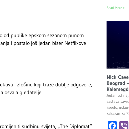
Read More »
stio od publike epskom sezonom punom
anja i postalo još jedan biser Netflixove
Nick Cave
Beograd –
tiva i zločine koji traže dublje odgovore,
Kalemegd
 osvaja gledatelje.
Jedan od najz
sastava savr
Seeds, uskor
zakazan za 7
Fa
mijeniti sudbinu svijeta, „The Diplomat“