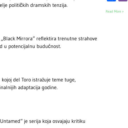
elje političkih dramskih tenzija.
Read More »
 „Black Mirrora“ reflektira trenutne strahove
id u potencijalnu budućnost.
ojoj del Toro istražuje teme tuge,
nalnijih adaptacija godine.
ntamed“ je serija koja osvajaju kritiku