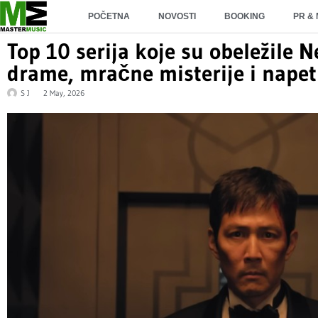
POČETNA
NOVOSTI
BOOKING
PR &
Top 10 serija koje su obeležile N
drame, mračne misterije i napeti 
S J
2 May, 2026