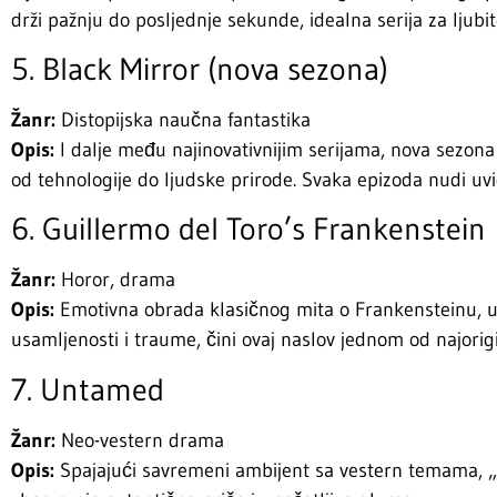
drži pažnju do posljednje sekunde, idealna serija za ljubit
5. Black Mirror (nova sezona)
Žanr:
Distopijska naučna fantastika
Opis:
I dalje među najinovativnijim serijama, nova sezona
od tehnologije do ljudske prirode. Svaka epizoda nudi uv
6. Guillermo del Toro’s Frankenstein
Žanr:
Horor, drama
Opis:
Emotivna obrada klasičnog mita o Frankensteinu, u k
usamljenosti i traume, čini ovaj naslov jednom od najorigi
7. Untamed
Žanr:
Neo-vestern drama
Opis:
Spajajući savremeni ambijent sa vestern temama, „U