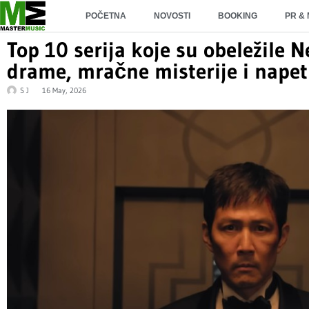
POČETNA
NOVOSTI
BOOKING
PR &
Top 10 serija koje su obeležile N
drame, mračne misterije i napeti 
S J
16 May, 2026