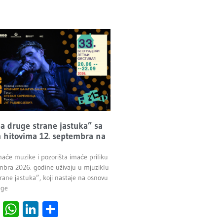
Sa druge strane jastuka” sa
 hitovima 12. septembra na
maće muzike i pozorišta imaće priliku
mbra 2026. godine uživaju u mjuziklu
rane jastuka”, koji nastaje na osnovu
age
cebook
Viber
WhatsApp
LinkedIn
Share