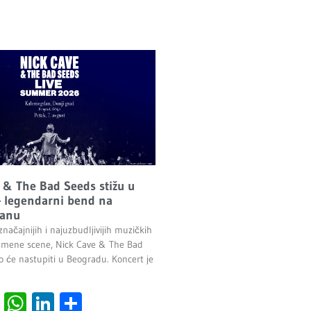
 & The Bad Seeds stižu u
 legendarni bend na
anu
načajnijih i najuzbudljivijih muzičkih
emene scene, Nick Cave & The Bad
o će nastupiti u Beogradu. Koncert je
.
cebook
Viber
WhatsApp
LinkedIn
Share