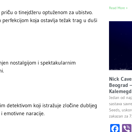
Read More »
 priču o tinejdžeru optuženom za ubistvo.
perfekcijom koja ostavlja težak trag u duši
unjen nostalgijom i spektakularnim
i.
Nick Cave
Beograd –
Kalemegd
Jedan od najz
sastava savr
im detektivom koji istražuje zločine dubljeg
Seeds, uskor
i emotivne naracije.
zakazan za 7
Fa