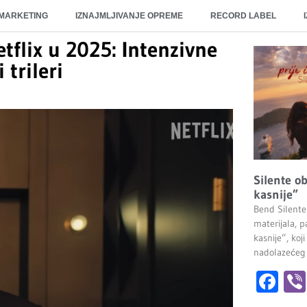
 MARKETING
IZNAJMLJIVANJE OPREME
RECORD LABEL
etflix u 2025: Intenzivne
trileri
Silente ob
kasnije”
Bend Silente
materijala, pa
kasnije”, ko
nadolazećeg
Fa