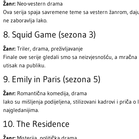
Žanr:
Neo-vestern drama
Ova serija spaja savremene teme sa vestern žanrom, daju
ne zaboravlja lako.
8. Squid Game (sezona 3)
Žanr:
Triler, drama, preživljavanje
Finale ove serije gledali smo sa neizvjesnošću, a mračna 
utisak na publiku.
9. Emily in Paris (sezona 5)
Žanr:
Romantična komedija, drama
Iako su mišljenja podijeljena, stilizovani kadrovi i priča o 
najgledanijima.
10. The Residence
Žanr:
Misterija, politička drama