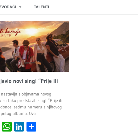
IZVOĐAČI
TALENTI
javio novi singl “Prije ili
 nastavlja s objavama novog
 su tako predstavili singl “Prije ili
ji donosi sedmu numeru s njihovog
 petog albuma. Ova
cebook
Viber
WhatsApp
LinkedIn
Share