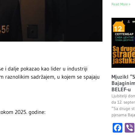
Read More »
se i dalje pokazao kao lider u industriji
m raznolikim sadržajem, u kojem se spajaju
Mjuzikl “
Bajaginim
BELEF-u
Ljubitelji do
da 12. septe
“Sa druge st
 tokom 2025. godine:
pjesama Baj
Fa