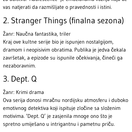
vas natjerati da razmišljate o pravednosti i istini.
2. Stranger Things (finalna sezona)
Žanr: Naučna fantastika, triler
Kraj ove kultne serije bio je ispunjen nostalgijom,
dramom i neopisivim obratima. Publika je jedva čekala
završetak, a epizode su ispunile očekivanja, čineći ga
nezaboravnim.
3. Dept. Q
Žanr: Krimi drama
Ova serija donosi mračnu nordijsku atmosferu i duboko
emotivnog detektiva koji ispituje zločine sa složenim
motivima. ‘Dept. Q’ je zasjenila mnoge ono što je
spretno umiješano u intrigantnu i pametnu priču.