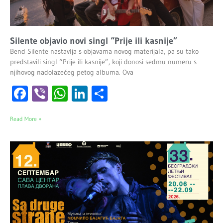
Silente objavio novi singl “Prije ili kasnije”
Bend Silente nastavlja s objavama novog materijala, pa su tako
predstavili singl “Prije ili kasnije”, koji donosi sedmu numeru s
njihovog nadolazećeg petog albuma. Ova
Facebook
Viber
WhatsApp
LinkedIn
Share
Read More »