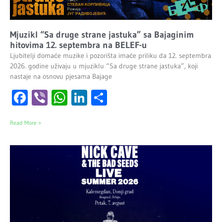
Mjuzikl “Sa druge strane jastuka” sa Bajaginim
hitovima 12. septembra na BELEF-u
Ljubitelji domaće muzike i pozorišta imaće priliku da 12. septembra
2026. godine uživaju u mjuziklu “Sa druge strane jastuka”, koji
nastaje na osnovu pjesama Bajage
Facebook
Viber
WhatsApp
LinkedIn
Share
Read More »