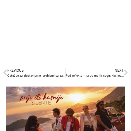
PREVIOUS
NEXT
Optužbe za zlostavljanje, problemi sa zakonom, lečenje zavisnosti…: Najveći skandali i kontroverze poznatih ličnosti koje i danas intrigiraju svet
Pod reflektorima od malih nogu: Nasljednici naših velikih zvijezda stekli su popularnost još u djetinjstvu, a onda su izgradili uspješne karijere