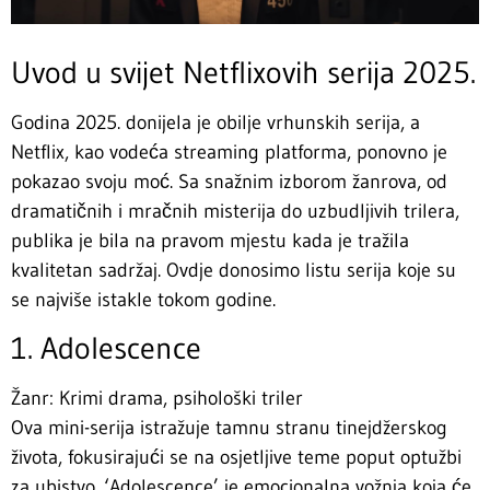
Uvod u svijet Netflixovih serija 2025.
Godina 2025. donijela je obilje vrhunskih serija, a
Netflix, kao vodeća streaming platforma, ponovno je
pokazao svoju moć. Sa snažnim izborom žanrova, od
dramatičnih i mračnih misterija do uzbudljivih trilera,
publika je bila na pravom mjestu kada je tražila
kvalitetan sadržaj. Ovdje donosimo listu serija koje su
se najviše istakle tokom godine.
1. Adolescence
Žanr: Krimi drama, psihološki triler
Ova mini-serija istražuje tamnu stranu tinejdžerskog
života, fokusirajući se na osjetljive teme poput optužbi
za ubistvo. ‘Adolescence’ je emocionalna vožnja koja će