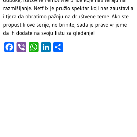
duboke, izazovne i emotivne priče koje nas teraju na
razmišljanje. Netflix je pružio spektar koji nas zaustavlja
i tjera da obratimo pažnju na društvene teme. Ako ste
propustili ove serije, ne brinite, sada je pravo vrijeme
da ih dodate na svoju listu za gledanje!
Facebook
Viber
WhatsApp
LinkedIn
Share