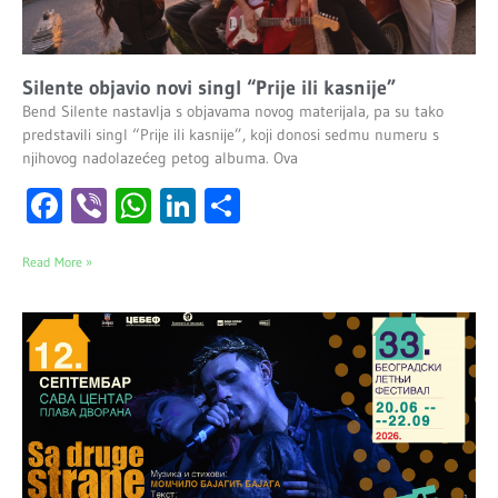
Silente objavio novi singl “Prije ili kasnije”
Bend Silente nastavlja s objavama novog materijala, pa su tako
predstavili singl “Prije ili kasnije”, koji donosi sedmu numeru s
njihovog nadolazećeg petog albuma. Ova
Facebook
Viber
WhatsApp
LinkedIn
Share
Read More »