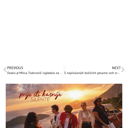
PREVIOUS
NEXT
Ovako je Milica Todorović izgledala na početku karijere! Imala je samo 14 godina kada je zapevala na audiciji i oduševila sve! (VIDEO)
5 najslušanijih božićnih pesama svih vremena: Ovo su hitovi bez kojih ne možemo da zamislimo praznične dane