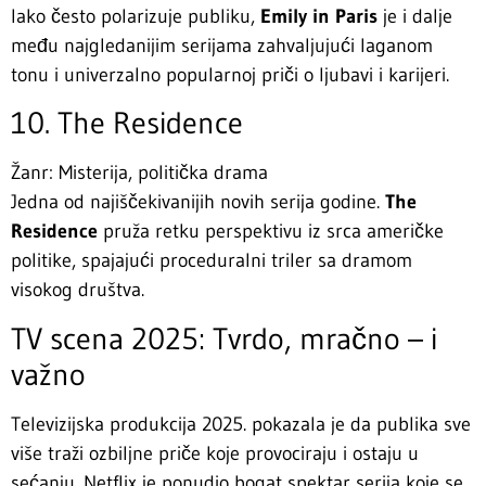
Iako često polarizuje publiku,
Emily in Paris
je i dalje
među najgledanijim serijama zahvaljujući laganom
tonu i univerzalno popularnoj priči o ljubavi i karijeri.
10. The Residence
Žanr: Misterija, politička drama
Jedna od najiščekivanijih novih serija godine.
The
Residence
pruža retku perspektivu iz srca američke
politike, spajajući proceduralni triler sa dramom
visokog društva.
TV scena 2025: Tvrdo, mračno – i
važno
Televizijska produkcija 2025. pokazala je da publika sve
više traži ozbiljne priče koje provociraju i ostaju u
sećanju. Netflix je ponudio bogat spektar serija koje se