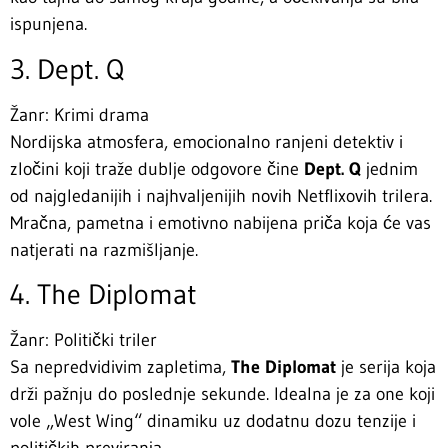
ispunjena.
3. Dept. Q
Žanr: Krimi drama
Nordijska atmosfera, emocionalno ranjeni detektiv i
zločini koji traže dublje odgovore čine
Dept. Q
jednim
od najgledanijih i najhvaljenijih novih Netflixovih trilera.
Mračna, pametna i emotivno nabijena priča koja će vas
natjerati na razmišljanje.
4. The Diplomat
Žanr: Politički triler
Sa nepredvidivim zapletima,
The Diplomat
je serija koja
drži pažnju do poslednje sekunde. Idealna je za one koji
vole „West Wing“ dinamiku uz dodatnu dozu tenzije i
političkih previranja.