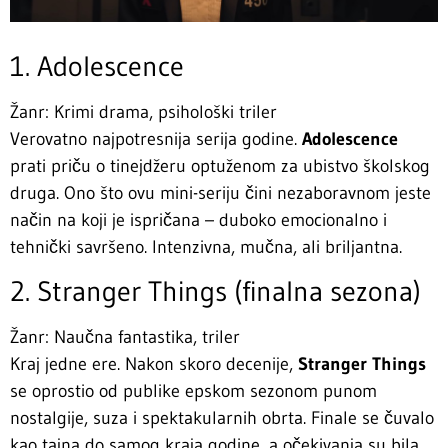
1. Adolescence
Žanr: Krimi drama, psihološki triler
Verovatno najpotresnija serija godine.
Adolescence
prati priču o tinejdžeru optuženom za ubistvo školskog
druga. Ono što ovu mini-seriju čini nezaboravnom jeste
način na koji je ispričana – duboko emocionalno i
tehnički savršeno. Intenzivna, mučna, ali briljantna.
2. Stranger Things (finalna sezona)
Žanr: Naučna fantastika, triler
Kraj jedne ere. Nakon skoro decenije,
Stranger Things
se oprostio od publike epskom sezonom punom
nostalgije, suza i spektakularnih obrta. Finale se čuvalo
kao tajna do samog kraja godine, a očekivanja su bila