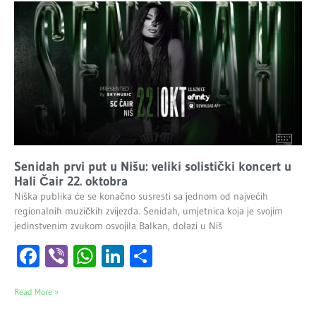
Senidah prvi put u Nišu: veliki solistički koncert u
Hali Čair 22. oktobra
Niška publika će se konačno susresti sa jednom od najvećih
regionalnih muzičkih zvijezda. Senidah, umjetnica koja je svojim
jedinstvenim zvukom osvojila Balkan, dolazi u Niš
Facebook
Viber
WhatsApp
LinkedIn
Share
Read More »