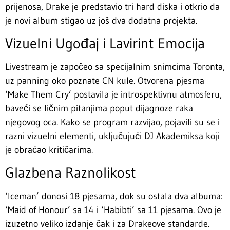
prijenosa, Drake je predstavio tri hard diska i otkrio da
je novi album stigao uz još dva dodatna projekta.
Vizuelni Ugođaj i Lavirint Emocija
Livestream je započeo sa specijalnim snimcima Toronta,
uz panning oko poznate CN kule. Otvorena pjesma
‘Make Them Cry’ postavila je introspektivnu atmosferu,
baveći se ličnim pitanjima poput dijagnoze raka
njegovog oca. Kako se program razvijao, pojavili su se i
razni vizuelni elementi, uključujući DJ Akademiksa koji
je obraćao kritičarima.
Glazbena Raznolikost
‘Iceman’ donosi 18 pjesama, dok su ostala dva albuma:
‘Maid of Honour’ sa 14 i ‘Habibti’ sa 11 pjesama. Ovo je
izuzetno veliko izdanje čak i za Drakeove standarde.