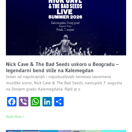
Nick Cave & The Bad Seeds uskoro u Beogradu –
legendarni bend stiže na Kalemegdan
Jedan od najuticajnijih i najuzbudljivijih bendova savremene
muzičke scene, Nick Cave & The Bad Seeds, nastupiće 7. augusta
na Donjem gradu Kalemegdana. Riječ je o
Facebook
Viber
WhatsApp
LinkedIn
Share
Read More »