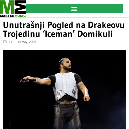
Unutrašnji Pogled na Drakeovu
Trojedinu ‘Iceman’ Domikuli
S J
16 May, 2026