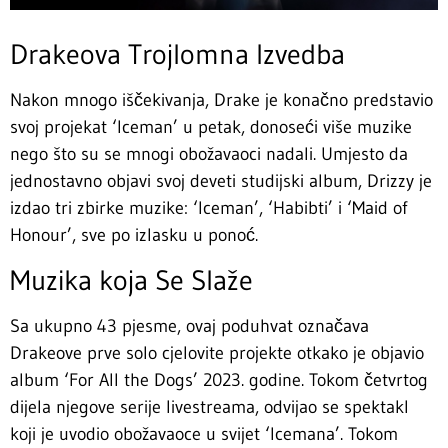
Drakeova Trojlomna Izvedba
Nakon mnogo iščekivanja, Drake je konačno predstavio
svoj projekat ‘Iceman’ u petak, donoseći više muzike
nego što su se mnogi obožavaoci nadali. Umjesto da
jednostavno objavi svoj deveti studijski album, Drizzy je
izdao tri zbirke muzike: ‘Iceman’, ‘Habibti’ i ‘Maid of
Honour’, sve po izlasku u ponoć.
Muzika koja Se Slaže
Sa ukupno 43 pjesme, ovaj poduhvat označava
Drakeove prve solo cjelovite projekte otkako je objavio
album ‘For All the Dogs’ 2023. godine. Tokom četvrtog
dijela njegove serije livestreama, odvijao se spektakl
koji je uvodio obožavaoce u svijet ‘Icemana’. Tokom