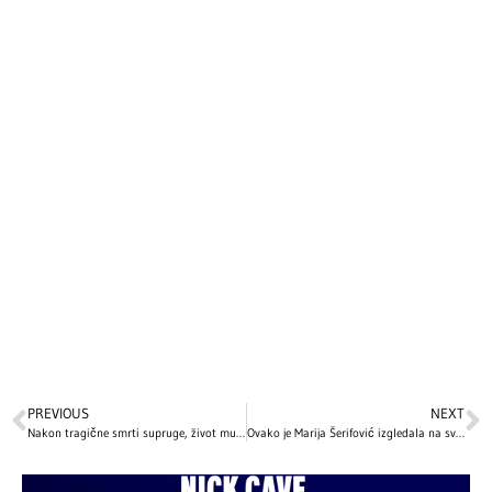
PREVIOUS
NEXT
Nakon tragične smrti supruge, život mu je pružio drugu priliku: Emotivna ljubavna priča slavnog glumca slama srca, ali pruža i nadu
Ovako je Marija Šerifović izgledala na svojoj prvoj Beoviziji pre 20 godina!