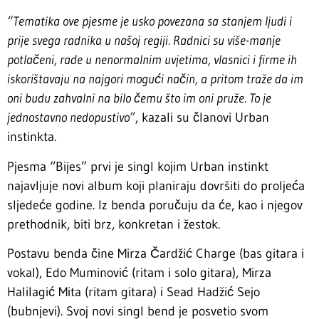
“Tematika ove pjesme je usko povezana sa stanjem ljudi i
prije svega radnika u našoj regiji. Radnici su više-manje
potlačeni, rade u nenormalnim uvjetima, vlasnici i firme ih
iskorištavaju na najgori mogući način, a pritom traže da im
oni budu zahvalni na bilo čemu što im oni pruže. To je
jednostavno nedopustivo”
, kazali su članovi Urban
instinkta.
Pjesma “Bijes” prvi je singl kojim Urban instinkt
najavljuje novi album koji planiraju dovršiti do proljeća
sljedeće godine. Iz benda poručuju da će, kao i njegov
prethodnik, biti brz, konkretan i žestok.
Postavu benda čine Mirza Čardžić Charge (bas gitara i
vokal), Edo Muminović (ritam i solo gitara), Mirza
Halilagić Mita (ritam gitara) i Sead Hadžić Sejo
(bubnjevi). Svoj novi singl bend je posvetio svom