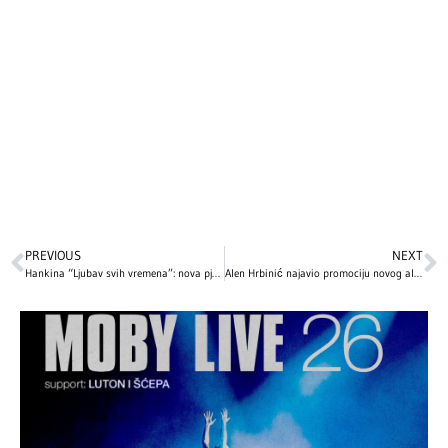
PREVIOUS
NEXT
Hankina “Ljubav svih vremena”: nova pjesma spremna je za svoj put do vaših srca
Alen Hrbinić najavio promociju novog albuma spotom “Liniju života”