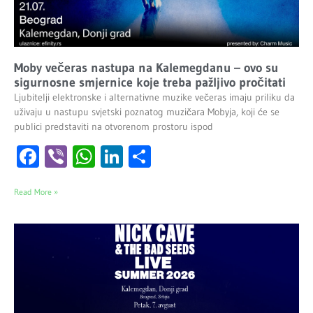
Moby večeras nastupa na Kalemegdanu – ovo su
sigurnosne smjernice koje treba pažljivo pročitati
Ljubitelji elektronske i alternativne muzike večeras imaju priliku da
uživaju u nastupu svjetski poznatog muzičara Mobyja, koji će se
publici predstaviti na otvorenom prostoru ispod
Facebook
Viber
WhatsApp
LinkedIn
Share
Read More »