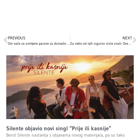
PREVIOUS
NEXT
Oni važe za omiljene parove sa domaće influens scene
Za neke od njih sigurno niste znali: Ove holivudske zvezde proslavljaju Božić 7. januara!
Silente objavio novi singl “Prije ili kasnije”
Bend Silente nastavlja s objavama novog materijala, pa su tako