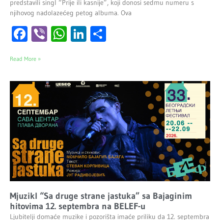
predstavili singl “Prije ili kasnije”, koji donosi sedmu numeru s
njihovog nadolazećeg petog albuma. Ova
Facebook
Viber
WhatsApp
LinkedIn
Share
Read More »
Mjuzikl “Sa druge strane jastuka” sa Bajaginim
hitovima 12. septembra na BELEF-u
Ljubitelji domaće muzike i pozorišta imaće priliku da 12. septembra