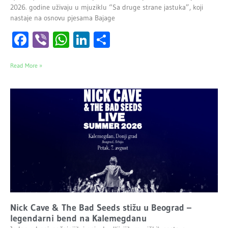
2026. godine uživaju u mjuziklu “Sa druge strane jastuka”, koji
nastaje na osnovu pjesama Bajage
Facebook
Viber
WhatsApp
LinkedIn
Share
Read More »
Nick Cave & The Bad Seeds stižu u Beograd –
legendarni bend na Kalemegdanu