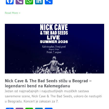
Facebook
Viber
WhatsApp
LinkedIn
Share
Read More »
Nick Cave & The Bad Seeds stižu u Beograd –
legendarni bend na Kalemegdanu
Jedan od najznačajnijih i najuzbudljivijih muzičkih sastava
savremene scene, Nick Cave & The Bad Seeds, uskoro će nastupiti
u Beogradu. Koncert je zakazan za 7.