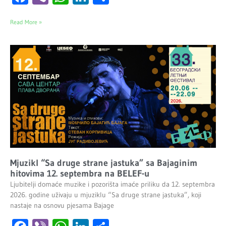
Read More »
Mjuzikl “Sa druge strane jastuka” sa Bajaginim
hitovima 12. septembra na BELEF-u
Ljubitelji domaće muzike i pozorišta imaće priliku da 12. septembra
2026. godine uživaju u mjuziklu “Sa druge strane jastuka”, koji
nastaje na osnovu pjesama Bajage