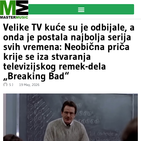
Velike TV kuće su je odbijale, a
onda je postala najbolja serija
svih vremena: Neobična priča
krije se iza stvaranja
televizijskog remek-dela
„Breaking Bad“
S J
19 May, 2026