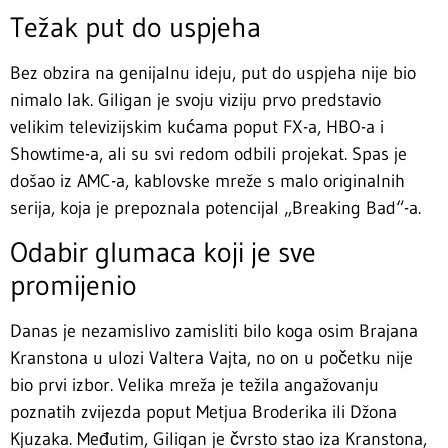
Težak put do uspjeha
Bez obzira na genijalnu ideju, put do uspjeha nije bio
nimalo lak. Giligan je svoju viziju prvo predstavio
velikim televizijskim kućama poput FX-a, HBO-a i
Showtime-a, ali su svi redom odbili projekat. Spas je
došao iz AMC-a, kablovske mreže s malo originalnih
serija, koja je prepoznala potencijal „Breaking Bad“-a.
Odabir glumaca koji je sve
promijenio
Danas je nezamislivo zamisliti bilo koga osim Brajana
Kranstona u ulozi Valtera Vajta, no on u početku nije
bio prvi izbor. Velika mreža je težila angažovanju
poznatih zvijezda poput Metjua Broderika ili Džona
Kjuzaka. Međutim, Giligan je čvrsto stao iza Kranstona,