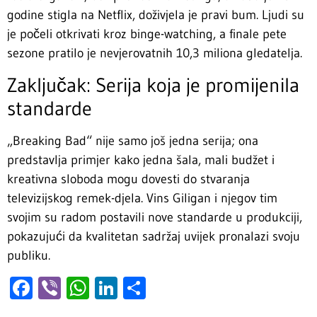
godine stigla na Netflix, doživjela je pravi bum. Ljudi su
je počeli otkrivati kroz binge-watching, a finale pete
sezone pratilo je nevjerovatnih 10,3 miliona gledatelja.
Zaključak: Serija koja je promijenila
standarde
„Breaking Bad“ nije samo još jedna serija; ona
predstavlja primjer kako jedna šala, mali budžet i
kreativna sloboda mogu dovesti do stvaranja
televizijskog remek-djela. Vins Giligan i njegov tim
svojim su radom postavili nove standarde u produkciji,
pokazujući da kvalitetan sadržaj uvijek pronalazi svoju
publiku.
Facebook
Viber
WhatsApp
LinkedIn
Share