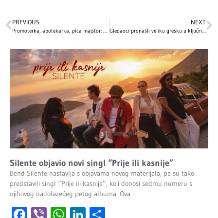
PREVIOUS
NEXT
Promoterka, apotekarka, pica majstor: Ovim zanimanjima su se bavili naši influenseri pre nego što su stekli milione fanova
Gledaoci pronašli veliku grešku u ključnoj sceni „Titanika“: Da li ste primijetili ovaj detalj?
Silente objavio novi singl “Prije ili kasnije”
Bend Silente nastavlja s objavama novog materijala, pa su tako
predstavili singl “Prije ili kasnije”, koji donosi sedmu numeru s
njihovog nadolazećeg petog albuma. Ova
Facebook
Viber
WhatsApp
LinkedIn
Share