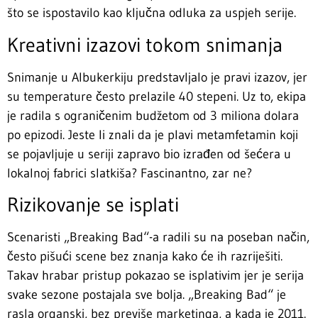
što se ispostavilo kao ključna odluka za uspjeh serije.
Kreativni izazovi tokom snimanja
Snimanje u Albukerkiju predstavljalo je pravi izazov, jer
su temperature često prelazile 40 stepeni. Uz to, ekipa
je radila s ograničenim budžetom od 3 miliona dolara
po epizodi. Jeste li znali da je plavi metamfetamin koji
se pojavljuje u seriji zapravo bio izrađen od šećera u
lokalnoj fabrici slatkiša? Fascinantno, zar ne?
Rizikovanje se isplati
Scenaristi „Breaking Bad“-a radili su na poseban način,
često pišući scene bez znanja kako će ih razriješiti.
Takav hrabar pristup pokazao se isplativim jer je serija
svake sezone postajala sve bolja. „Breaking Bad“ je
rasla organski, bez previše marketinga, a kada je 2011.