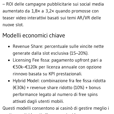
– ROI delle campagne pubblicitarie sui social media
aumentato da 1,8× a 3,2× quando promosse con
teaser video interattivi basati sui temi AR/VR delle
nuove slot.
Modelli economici chiave
Revenue Share: percentuale sulle vincite nette
generate dalla slot esclusiva (15–20%).
Licensing Fee fissa: pagamento upfront pari a
€50k–€120k per licenza annuale con opzione
rinnovo basata su KPI prestazionali.
Hybrid Model: combinazione fra fee fissa ridotta
(€30k) + revenue share ridotto (10%) + bonus
performance legato al numero di free spins
attivati dagli utenti mobili.
Questi modelli consentono ai casinò di gestire meglio i