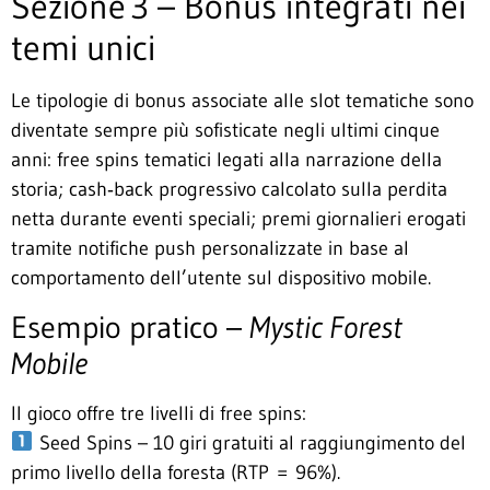
Sezione 3 – Bonus integrati nei
temi unici
Le tipologie di bonus associate alle slot tematiche sono
diventate sempre più sofisticate negli ultimi cinque
anni: free spins tematici legati alla narrazione della
storia; cash‑back progressivo calcolato sulla perdita
netta durante eventi speciali; premi giornalieri erogati
tramite notifiche push personalizzate in base al
comportamento dell’utente sul dispositivo mobile.
Esempio pratico –
Mystic Forest
Mobile
Il gioco offre tre livelli di free spins:
Seed Spins – 10 giri gratuiti al raggiungimento del
primo livello della foresta (RTP = 96%).