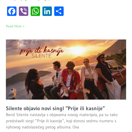
Facebook
Viber
WhatsApp
LinkedIn
Share
Read More »
Silente objavio novi singl “Prije ili kasnije”
Bend Silente nastavlja s objavama novog materijala, pa su tako
predstavili singl “Prije ili kasnije”, koji donosi sedmu numeru s
njihovog nadolazećeg petog albuma. Ova