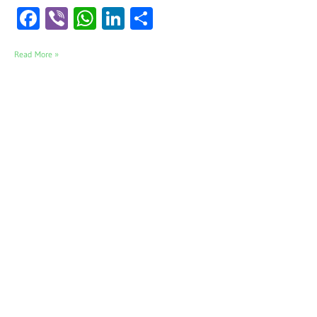
Facebook
Viber
WhatsApp
LinkedIn
Share
Read More »