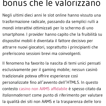
bonus che le valorizzano
Negli ultimi dieci anni le slot online hanno vissuto una
trasformazione radicale, passando da semplici rulli a
mondi interattivi ottimizzati per lo schermo di uno
smartphone. I provider hanno capito che la fruibilità su
dispositivi mobili è diventata il fattore decisivo per
attrarre nuovi giocatori, soprattutto i principianti che
preferiscono sessioni brevi ma coinvolgenti.
Il fenomeno ha favorito la nascita di temi unici pensati
esclusivamente per il gaming mobile; nessun casinò
tradizionale poteva offrire esperienze così
personalizzate fino all’avvento dell’HTML5. In questo
contesto
casino non AAMS affidabile
è spesso citato da
Italianmodernart
come punto di riferimento per valutare
la qualità dei siti non AAMS e la trasparenza delle loro