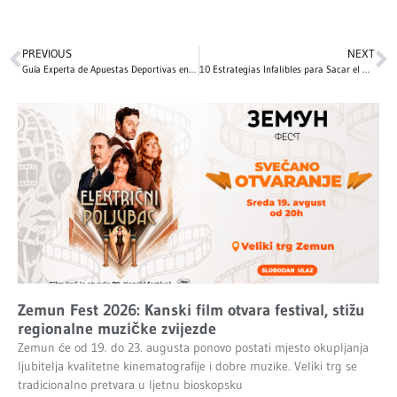
PREVIOUS
NEXT
Guía Experta de Apuestas Deportivas en Vivo en Casino Online: Convierte la Acción en Ganancias
10 Estrategias Infalibles para Sacar el Máximo Provecho al Programa de Lealtad de Casino Online
Zemun Fest 2026: Kanski film otvara festival, stižu
regionalne muzičke zvijezde
Zemun će od 19. do 23. augusta ponovo postati mjesto okupljanja
ljubitelja kvalitetne kinematografije i dobre muzike. Veliki trg se
tradicionalno pretvara u ljetnu bioskopsku