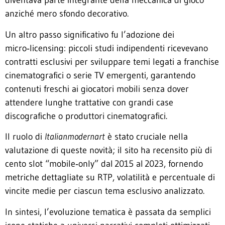
diventava parte integrante della meccanica di gioco
anziché mero sfondo decorativo.
Un altro passo significativo fu l’adozione dei
micro‑licensing: piccoli studi indipendenti ricevevano
contratti esclusivi per sviluppare temi legati a franchise
cinematografici o serie TV emergenti, garantendo
contenuti freschi ai giocatori mobili senza dover
attendere lunghe trattative con grandi case
discografiche o produttori cinematografici.
Il ruolo di
Italianmodernart
è stato cruciale nella
valutazione di queste novità; il sito ha recensito più di
cento slot “mobile‑only” dal 2015 al 2023, fornendo
metriche dettagliate su RTP, volatilità e percentuale di
vincite medie per ciascun tema esclusivo analizzato.
In sintesi, l’evoluzione tematica è passata da semplici