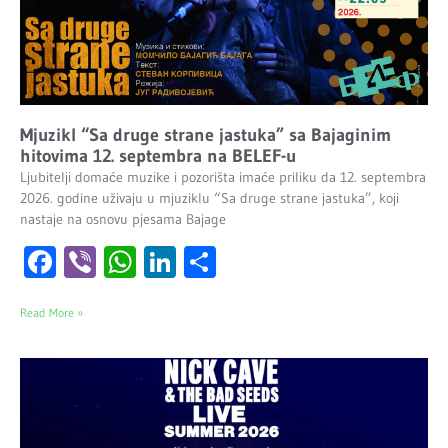
Mjuzikl “Sa druge strane jastuka” sa Bajaginim
hitovima 12. septembra na BELEF-u
Ljubitelji domaće muzike i pozorišta imaće priliku da 12. septembra
2026. godine uživaju u mjuziklu “Sa druge strane jastuka”, koji
nastaje na osnovu pjesama Bajage
Facebook
Viber
WhatsApp
LinkedIn
Share
Read More »