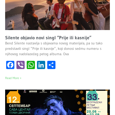
Silente objavio novi singl “Prije ili kasnije”
Bend Silente nastavlja s objavama novog materijala, pa su tako
predstavili singl “Prije ili kasnije”, koji donosi sedmu numeru s
njihovog nadolazećeg petog albuma. Ova
Facebook
Viber
WhatsApp
LinkedIn
Share
Read More »