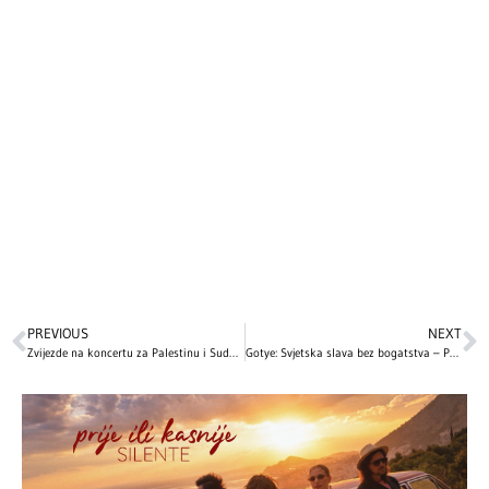
PREVIOUS
NEXT
Zvijezde na koncertu za Palestinu i Sudan: Navijamo za mir i pomoć!
Gotye: Svjetska slava bez bogatstva – Priča o hitu „Somebody That I Used To Know“