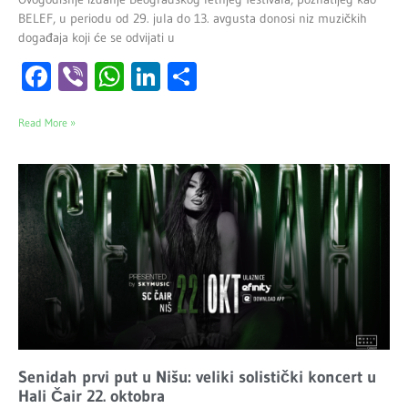
BELEF, u periodu od 29. jula do 13. avgusta donosi niz muzičkih
događaja koji će se odvijati u
Facebook
Viber
WhatsApp
LinkedIn
Share
Read More »
Senidah prvi put u Nišu: veliki solistički koncert u
Hali Čair 22. oktobra