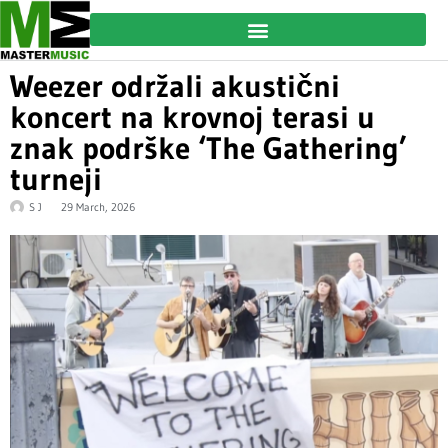
Weezer održali akustični
koncert na krovnoj terasi u
znak podrške ‘The Gathering’
turneji
S J
29 March, 2026