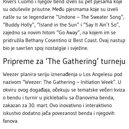
Rivers Cuomo i njegov bend izveli su pet pjesama koje
su oduševile prisutne. Među pjesmama koje su izveli
našle su se legendarne “Undone – The Sweater Song”,
“Buddy Holly”, “Island in the Sun” i “Say It Ain’t So”,
zajedno sa novim hitom “Go Away”, na kojem im se
pridružila Bethany Cosentino iz Best Coast. Ovaj nastup
bio je savršen spoj nostalgije i svježine.
Pripreme za ‘The Gathering’ turneju
Weezer planira seriju iznenađenja u Los Angelesu pod
nazivom “Weezer: The Gathering – Initiation Week”. U
okviru ovog događaja, očekuju se tematske večeri kviza
o bendu i turnir u pickleballu sa članovima benda,
zakazan za 30. mart. Ovo inovativno i interaktivno
iskustvo dodatno jača povezanost benda i njegovih
fanova.