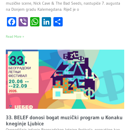
muzičke scene, Nick Cave & The Bad Seeds, nastupiće 7. augusta
na Donjem gradu Kalemegdana. Riječ je o
Facebook
Viber
WhatsApp
LinkedIn
Share
Read More »
33. BELEF donosi bogat muzički program u Konaku
kneginje Ljubice
Ovogodišnje izdanje Beogradskog letnjeg festivala, poznatijeg kao