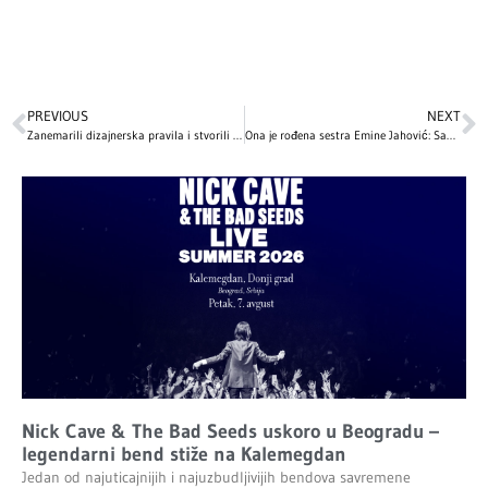
PREVIOUS
NEXT
Zanemarili dizajnerska pravila i stvorili funkcionalni dom: Ovako izgleda unutrašnjost kuće Mile Kunis i Eštona Kučera
Ona je rođena sestra Emine Jahović: Sabina se bavi ozbiljnim zanimanjem, a evo kako izgleda – fanovi tvrde da su kao bliznakinje!
Nick Cave & The Bad Seeds uskoro u Beogradu –
legendarni bend stiže na Kalemegdan
Jedan od najuticajnijih i najuzbudljivijih bendova savremene