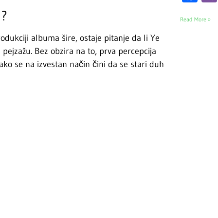
a?
Read More »
odukciji albuma šire, ostaje pitanje da li Ye
ejzažu. Bez obzira na to, prva percepcija
ko se na izvestan način čini da se stari duh