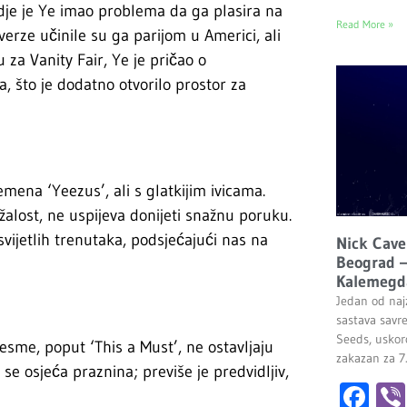
dje je Ye imao problema da ga plasira na
Read More »
erze učinile su ga parijom u Americi, ali
za Vanity Fair, Ye je pričao o
 što je dodatno otvorilo prostor za
mena ‘Yeezus’, ali s glatkijim ivicama.
žalost, ne uspijeva donijeti snažnu poruku.
vijetlih trenutaka, podsjećajući nas na
Nick Cave
Beograd –
Kalemegd
Jedan od najz
sastava savr
Seeds, uskor
esme, poput ‘This a Must’, ne ostavljaju
zakazan za 7
se osjeća praznina; previše je predvidljiv,
Fa