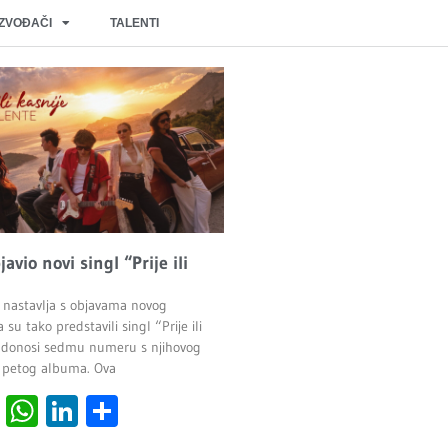
IZVOĐAČI
TALENTI
javio novi singl “Prije ili
 nastavlja s objavama novog
 su tako predstavili singl “Prije ili
ji donosi sedmu numeru s njihovog
 petog albuma. Ova
cebook
Viber
WhatsApp
LinkedIn
Share