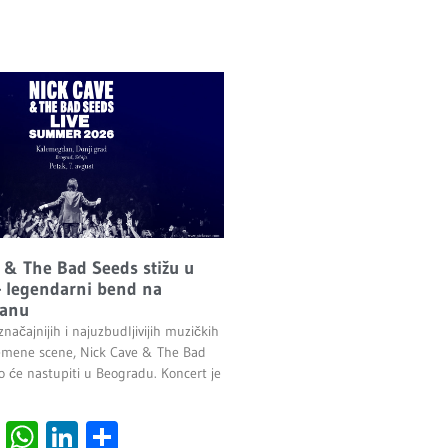
 & The Bad Seeds stižu u
 legendarni bend na
anu
načajnijih i najuzbudljivijih muzičkih
emene scene, Nick Cave & The Bad
o će nastupiti u Beogradu. Koncert je
.
cebook
Viber
WhatsApp
LinkedIn
Share