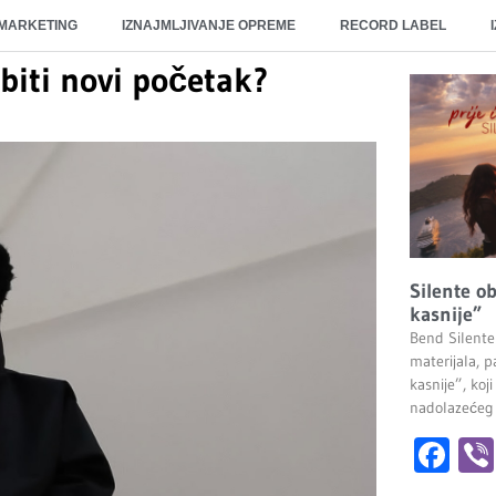
 MARKETING
IZNAJMLJIVANJE OPREME
RECORD LABEL
 biti novi početak?
Silente ob
kasnije”
Bend Silente
materijala, pa
kasnije”, ko
nadolazećeg
Fa