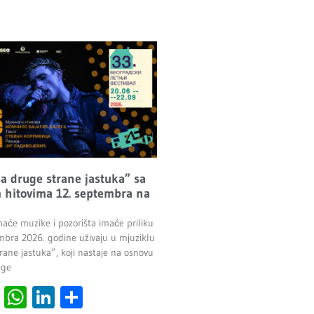
Sa druge strane jastuka” sa
 hitovima 12. septembra na
maće muzike i pozorišta imaće priliku
mbra 2026. godine uživaju u mjuziklu
rane jastuka”, koji nastaje na osnovu
age
cebook
Viber
WhatsApp
LinkedIn
Share