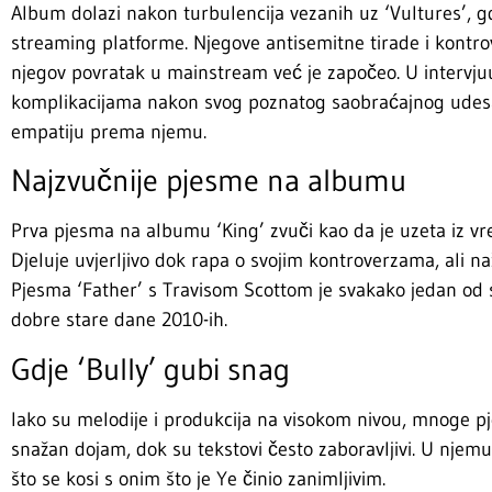
Album dolazi nakon turbulencija vezanih uz ‘Vultures’, g
streaming platforme. Njegove antisemitne tirade i kontrov
njegov povratak u mainstream već je započeo. U intervjuu 
komplikacijama nakon svog poznatog saobraćajnog udesa,
empatiju prema njemu.
Najzvučnije pjesme na albumu
Prva pjesma na albumu ‘King’ zvuči kao da je uzeta iz vre
Djeluje uvjerljivo dok rapa o svojim kontroverzama, ali na
Pjesma ‘Father’ s Travisom Scottom je svakako jedan od s
dobre stare dane 2010-ih.
Gdje ‘Bully’ gubi snag
Iako su melodije i produkcija na visokom nivou, mnoge pj
snažan dojam, dok su tekstovi često zaboravljivi. U njemu 
što se kosi s onim što je Ye činio zanimljivim.