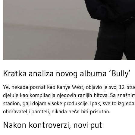
Kratka analiza novog albuma ‘Bully’
Ye, nekada poznat kao Kanye West, objavio je svoj 12. stud
djeluje kao kompilacija njegovih ranijih hitova. Sa snaž
stadion, gaji dojam visoke produkcije. Ipak, sve to izgled
obožavatelji pamteli, nikada neće biti prisutan.
Nakon kontroverzi, novi put