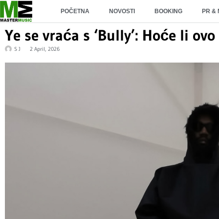
POČETNA
NOVOSTI
BOOKING
PR &
Ye se vraća s ‘Bully’: Hoće li ovo
S J
2 April, 2026