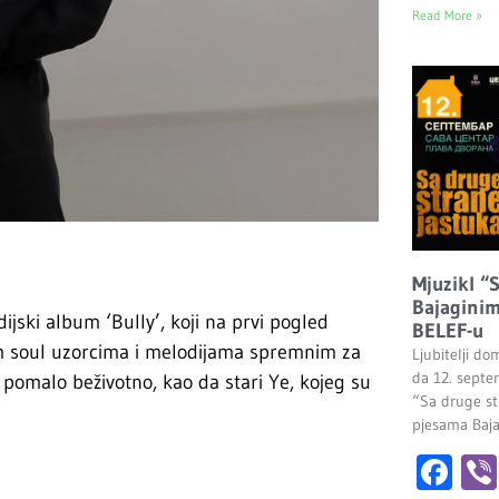
Read More »
Mjuzikl “
Bajaginim
ijski album ‘Bully’, koji na prvi pogled
BELEF-u
nim soul uzorcima i melodijama spremnim za
Ljubitelji do
da 12. septe
a pomalo beživotno, kao da stari Ye, kojeg su
“Sa druge st
pjesama Baj
Fa