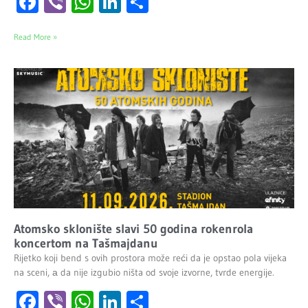
Facebook
Viber
WhatsApp
LinkedIn
Share
Read More »
Atomsko sklonište slavi 50 godina rokenrola
koncertom na Tašmajdanu
Rijetko koji bend s ovih prostora može reći da je opstao pola vijeka
na sceni, а da nije izgubio ništa od svoje izvorne, tvrde energije.
Facebook
Viber
WhatsApp
LinkedIn
Share