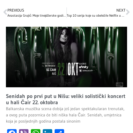
PREVIOUS
NEXT
Anastasija Grujić: Moje tinejdžerske godine i estetske promjene
Top 10 serija koje su obeležile Netflix u 2025: Intenzivne drame, mračne misterije i napeti trileri
Senidah po prvi put u Nišu: veliki solistički koncert
u hali Čair 22. oktobra
Balkanska muzička scena dobija još jedan spektakularan trenutak,
a ovog puta pozornica će biti niška hala Čair. Senidah, umjetnica
koja je posljednjih godina postala sinonim