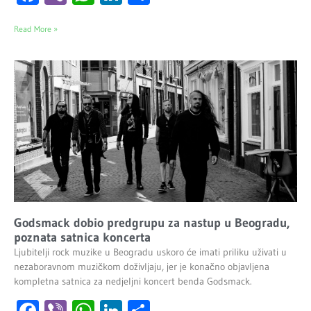
Read More »
Godsmack dobio predgrupu za nastup u Beogradu,
poznata satnica koncerta
Ljubitelji rock muzike u Beogradu uskoro će imati priliku uživati u
nezaboravnom muzičkom doživljaju, jer je konačno objavljena
kompletna satnica za nedjeljni koncert benda Godsmack.
Facebook
Viber
WhatsApp
LinkedIn
Share