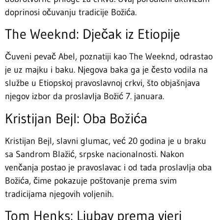
doprinosi očuvanju tradicije Božića.
The Weeknd: Dječak iz Etiopije
Čuveni pevač Abel, poznatiji kao The Weeknd, odrastao
je uz majku i baku. Njegova baka ga je često vodila na
službe u Etiopskoj pravoslavnoj crkvi, što objašnjava
njegov izbor da proslavlja Božić 7. januara.
Kristijan Bejl: Oba Božića
Kristijan Bejl, slavni glumac, već 20 godina je u braku
sa Sandrom Blažić, srpske nacionalnosti. Nakon
venčanja postao je pravoslavac i od tada proslavlja oba
Božića, čime pokazuje poštovanje prema svim
tradicijama njegovih voljenih.
Tom Henks: Ljubav prema vjeri