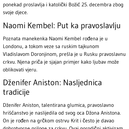
ponekad proslavlja i katolički Božić 25. decembra zbog
svoje djece.
Naomi Kembel: Put ka pravoslavlju
Poznata manekenka Naomi Kembel rođena je u
Londonu, a tokom veze sa ruskim tajkunom
Vladislavom Doronjinom, prešla je u Rusku pravoslavnu
crkvu. Njena priča je sjajan primjer kako ljubav može
oblikovati vjeru.
Dženifer Aniston: Nasljednica
tradicije
Dženifer Aniston, talentirana glumica, pravoslavno
hrišćanstvo je naslijedila od svog oca Džona Anistona.
On je rođen na grčkom ostrvu Krit i često je davao
dobrotvorne priloge za crkvu. Ovaj porodični aktivizam