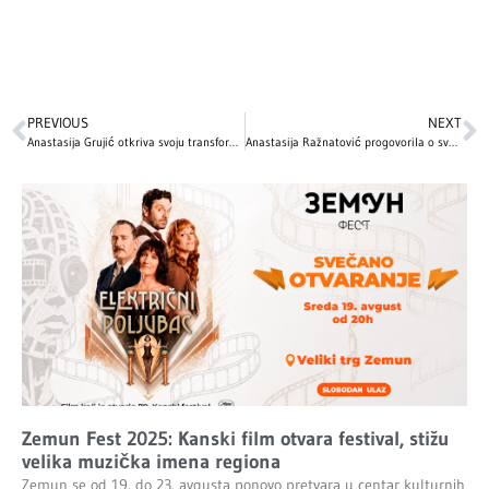
PREVIOUS
NEXT
Anastasija Grujić otkriva svoju transformaciju: Kako je izgledala prije 10 godina?
Anastasija Ražnatović progovorila o svojoj transformaciji: Estetske korekcije i lična iskustva
Zemun Fest 2025: Kanski film otvara festival, stižu
velika muzička imena regiona
Zemun se od 19. do 23. avgusta ponovo pretvara u centar kulturnih