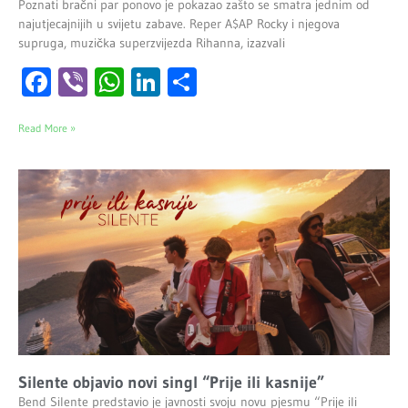
Poznati bračni par ponovo je pokazao zašto se smatra jednim od
najutjecajnijih u svijetu zabave. Reper A$AP Rocky i njegova
supruga, muzička superzvijezda Rihanna, izazvali
Facebook
Viber
WhatsApp
LinkedIn
Share
Read More »
Silente objavio novi singl “Prije ili kasnije”
Bend Silente predstavio je javnosti svoju novu pjesmu “Prije ili