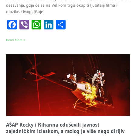
dešavanja, gdje će se na Velikom trgu okupiti ljubitelji filma i
muzike. Ovogodišnje
Facebook
Viber
WhatsApp
LinkedIn
Share
Read More »
A$AP Rocky i Rihanna oduševili javnost
zajedničkim izlaskom, a razlog je više nego dirljiv