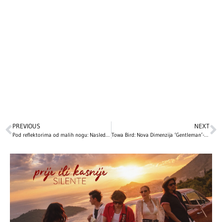
PREVIOUS
NEXT
Pod reflektorima od malih nogu: Naslednici naših velikih zvijezda stekli su popularnost još u djetinjstvu
Towa Bird: Nova Dimenzija ‘Gentleman’-a kroz Muziku i Stil