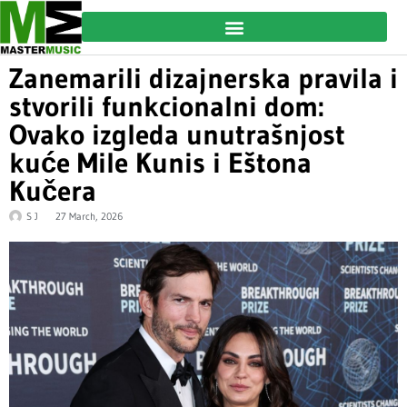
Zanemarili dizajnerska pravila i
stvorili funkcionalni dom:
Ovako izgleda unutrašnjost
kuće Mile Kunis i Eštona
Kučera
S J
27 March, 2026