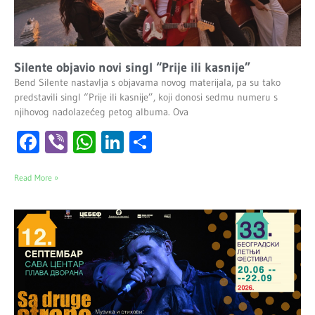
Silente objavio novi singl “Prije ili kasnije”
Bend Silente nastavlja s objavama novog materijala, pa su tako
predstavili singl “Prije ili kasnije”, koji donosi sedmu numeru s
njihovog nadolazećeg petog albuma. Ova
Facebook
Viber
WhatsApp
LinkedIn
Share
Read More »