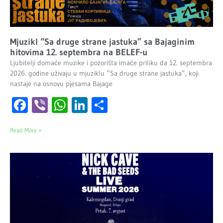
Mjuzikl “Sa druge strane jastuka” sa Bajaginim
hitovima 12. septembra na BELEF-u
Ljubitelji domaće muzike i pozorišta imaće priliku da 12. septembra
2026. godine uživaju u mjuziklu “Sa druge strane jastuka”, koji
nastaje na osnovu pjesama Bajage
Facebook
Viber
WhatsApp
LinkedIn
Share
Read More »