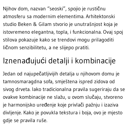
Njihov dom, nazvan “seoski”, spojio je rustičnu
atmosferu sa modernim elementima. Arhitektonski
studio Beken & Gilam stvorio je unutrašnjost koja je
istovremeno elegantna, topla, i funkcionalna. Ovaj spoj
stilova pokazuje kako se trendovi mogu prilagoditi
ličnom senzibilitetu, a ne slijepo pratiti.
Iznenađujući detalji i kombinacije
Jedan od najupečatljivijih detalja u njihovom domu je
tamnosmaragdna sofa, smještena ispred zidova od
sivog drveta. Iako tradicionalna pravila sugeriraju da se
ovakve kombinacije ne slažu, u ovom slučaju, stvoreno
je harmonijsko uređenje koje privlači pažnju i izaziva
divljenje. Kako je povukla tekstura i boja, ovo je mjesto
gdje se pravila ruše.