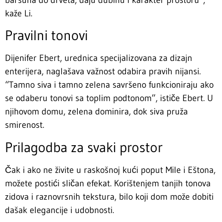
baršuna do drveta, daju dubinu i karakter prostoru”,
kaže Li.
Pravilni tonovi
Dijenifer Ebert, urednica specijalizovana za dizajn
enterijera, naglašava važnost odabira pravih nijansi.
“Tamno siva i tamno zelena savršeno funkcioniraju ako
se odaberu tonovi sa toplim podtonom”, ističe Ebert. U
njihovom domu, zelena dominira, dok siva pruža
smirenost.
Prilagodba za svaki prostor
Čak i ako ne živite u raskošnoj kući poput Mile i Eštona,
možete postići sličan efekat. Korištenjem tanjih tonova
zidova i raznovrsnih tekstura, bilo koji dom može dobiti
dašak elegancije i udobnosti.