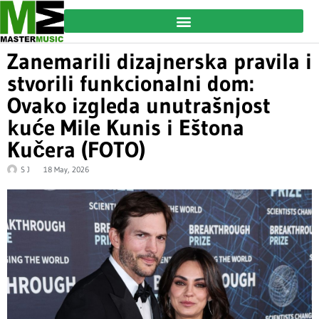
Zanemarili dizajnerska pravila i
stvorili funkcionalni dom:
Ovako izgleda unutrašnjost
kuće Mile Kunis i Eštona
Kučera (FOTO)
S J
18 May, 2026