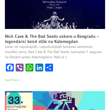
Nick Cave & The Bad Seeds uskoro u Beogradu –
legendarni bend stiže na Kalemegdan
Jedan od najuticajnijih i najuzbudljivijih bendova savremene
muzičke scene, Nick Cave & The Bad Seeds, nastupiće 7. augusta
na Donjem gradu Kalemegdana. Riječ je o
Facebook
Viber
WhatsApp
LinkedIn
Share
Read More »