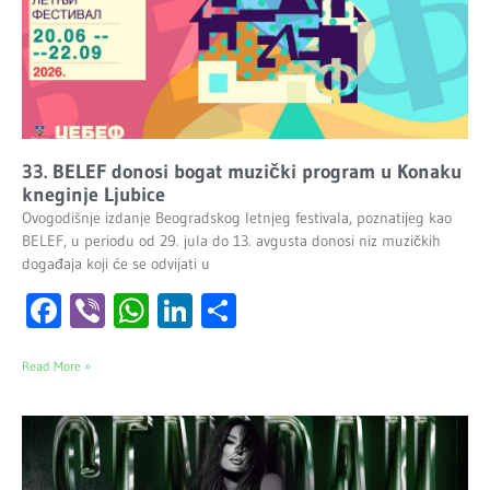
33. BELEF donosi bogat muzički program u Konaku
kneginje Ljubice
Ovogodišnje izdanje Beogradskog letnjeg festivala, poznatijeg kao
BELEF, u periodu od 29. jula do 13. avgusta donosi niz muzičkih
događaja koji će se odvijati u
Facebook
Viber
WhatsApp
LinkedIn
Share
Read More »