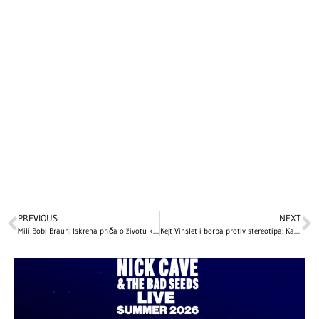
PREVIOUS
NEXT
Mili Bobi Braun: Iskrena priča o životu kao dečja zvezda
Kejt Vinslet i borba protiv stereotipa: Kako su joj negativni komentari oblikovali karijeru