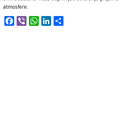
atmosfere.
Facebook
Viber
WhatsApp
LinkedIn
Share