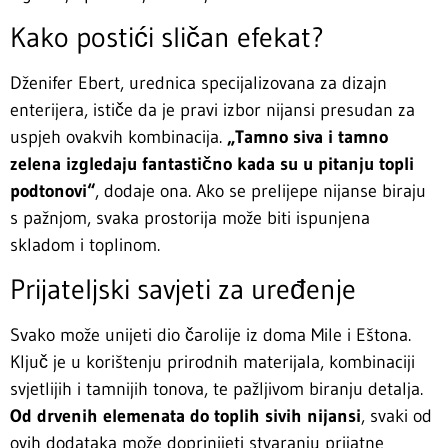
Kako postići sličan efekat?
Dženifer Ebert, urednica specijalizovana za dizajn
enterijera, ističe da je pravi izbor nijansi presudan za
uspjeh ovakvih kombinacija.
„Tamno siva i tamno
zelena izgledaju fantastično kada su u pitanju topli
podtonovi“
, dodaje ona. Ako se prelijepe nijanse biraju
s pažnjom, svaka prostorija može biti ispunjena
skladom i toplinom.
Prijateljski savjeti za uređenje
Svako može unijeti dio čarolije iz doma Mile i Eštona.
Ključ je u korištenju prirodnih materijala, kombinaciji
svjetlijih i tamnijih tonova, te pažljivom biranju detalja.
Od drvenih elemenata do toplih sivih nijansi
, svaki od
ovih dodataka može doprinijeti stvaranju prijatne