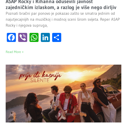
A$AP Rocky i Rihanna oduševili javnost
zajedničkim izlaskom, a razlog je više nego dirljiv
Poznati bračni par ponovo je pokazao zašto se smatra jednim od
najutjecajnijih na muzičkoj i modnoj sceni širom svijeta. Reper A$AP
Rocky i njegova supruga,
Facebook
Viber
WhatsApp
LinkedIn
Share
Read More »