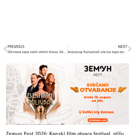
PREVIOUS
NEXT
Otkrivene tajne naših velikih hitova: Od “Tuge iz Poršea” do “Save i Dunava”
Anastasija Ražnatović otkriva tajne estetskih korekcija: Kako je promijenila svoj izgled?
Zemun Fest 2026: Kanski film otvara festival, stižu