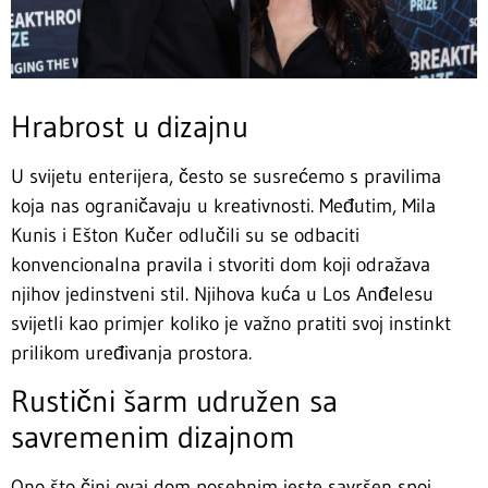
Hrabrost u dizajnu
U svijetu enterijera, često se susrećemo s pravilima
koja nas ograničavaju u kreativnosti. Međutim, Mila
Kunis i Ešton Kučer odlučili su se odbaciti
konvencionalna pravila i stvoriti dom koji odražava
njihov jedinstveni stil. Njihova kuća u Los Anđelesu
svijetli kao primjer koliko je važno pratiti svoj instinkt
prilikom uređivanja prostora.
Rustični šarm udružen sa
savremenim dizajnom
Ono što čini ovaj dom posebnim jeste savršen spoj