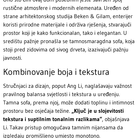
rustične atmosfere i modernih elemenata. Uređen od
strane arhitektonskog studija Beken & Gilam, enterijer
koristi prirodne materijale i održiva rješenja, stvarajući
prostor koji je kako funkcionalan, tako i elegantan. U
središtu pažnje pronašla se tamnosmaragdna sofa, koja
stoji pred zidovima od sivog drveta, izazivajući pažnju
javnosti.
Kombinovanje boja i tekstura
Stručnjaci za dizajn, poput Ang Li, naglašavaju važnost
pravilnog balansa svjetlosti i tekstura u uređenju.
Tamna sofa, prema njoj, može dodati toplinu i intimnost
prostoru bez osjećaja težine.
„Ključ je u slojevitosti
tekstura i suptilnim tonalnim razlikama“
, objašnjava
Li. Takav pristup omogućava tamnim nijansama da
izgledaju promišljeno umjesto monotono.