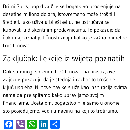
Britni Spirs, pop diva čije se bogatstvo procjenjuje na
desetine miliona dolara, istovremeno može trošiti i
štedjeti. Iako uživa u blještavilu, ne ustručava se
kupovati u diskontnim prodavnicama. To pokazuje da
čak i najpoznatije ličnosti znaju koliko je važno pametno
trošiti novac.
Zaključak: Lekcije iz svijeta poznatih
Dok su mnogi spremni trošiti novac na luksuz, ove
zvijezde pokazuju da je štednja i razborito trošenje
ključ uspjeha. Njihove navike služe kao inspiracija svima
nama da preispitamo kako upravljamo svojim
financijama. Uostalom, bogatstvo nije samo u onome
što posjedujemo, već i u načinu na koji to tretiramo.
Facebook
Viber
WhatsApp
LinkedIn
Share