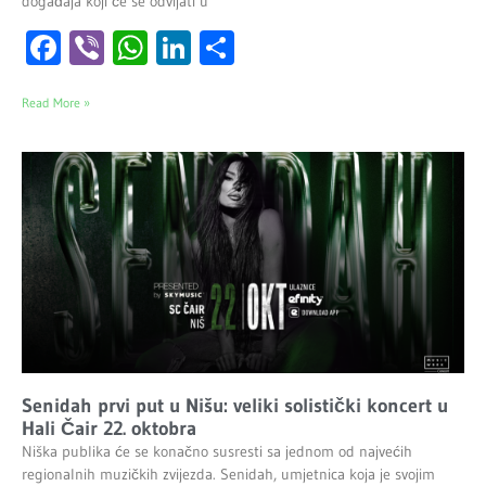
događaja koji će se odvijati u
Facebook
Viber
WhatsApp
LinkedIn
Share
Read More »
Senidah prvi put u Nišu: veliki solistički koncert u
Hali Čair 22. oktobra
Niška publika će se konačno susresti sa jednom od najvećih
regionalnih muzičkih zvijezda. Senidah, umjetnica koja je svojim