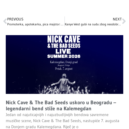
PREVIOUS
NEXT
Promoterka, apotekarka, pica majstor: Ovim zanimanjima su se bavili naši influenseri pre nego što su stekli milione fanova
Kanye West gubi na sudu zbog neodobrenog uzorkovanja u pjesmi ‘Hurricane’
Nick Cave & The Bad Seeds uskoro u Beogradu –
legendarni bend stiže na Kalemegdan
Jedan od najuticajnijih i najuzbudljivijih bendova savremene
muzičke scene, Nick Cave & The Bad Seeds, nastupiće 7. augusta
na Donjem gradu Kalemegdana. Riječ je o