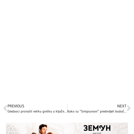
PREVIOUS
NEXT
Gledaoci pronašli veliku grešku u ključnoj sceni „Titanika“
Kako su “Simpsonovi” predvidjeli budućnost: 31 fascinantan događaj