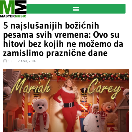
5 najslušanijih božićnih
pesama svih vremena: Ovo su
hitovi bez kojih ne možemo da
zamislimo praznične dane
S J
2 April, 2026