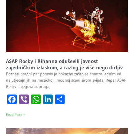
A$AP Rocky i Rihanna oduševili javnost
zajedničkim izlaskom, a razlog je više nego dirljiv
Poznati bračni par ponovo je pokazao zašto se smatra jednim od
najutjecajnijih na muzičkoj i modnoj sceni širom svijeta. Reper A$AP
Rocky i njegova supruga,
Facebook
Viber
WhatsApp
LinkedIn
Share
Read More »