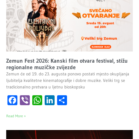
Zemun Fest 2026: Kanski film otvara festival, stižu
regionalne muzičke zvijezde
Zemun će od 19. do 23. augusta ponovo postati mjesto okupljanja
ljubitelja kvalitetne kinematografije i dobre muzike. Veliki trg se
tradicionalno pretvara u ljetnu bioskopsku
Facebook
Viber
WhatsApp
LinkedIn
Share
Read More »