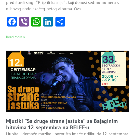
predstavili singl “Prije ili kasnije”, koji donosi sedmu numeru s
njihovog nadolazećeg petog albuma. Ova
Facebook
Viber
WhatsApp
LinkedIn
Share
Read More »
Mjuzikl “Sa druge strane jastuka” sa Bajaginim
hitovima 12. septembra na BELEF-u
Ljubitelji domaće muzike i pozorišta imaće priliku da 12. septembra