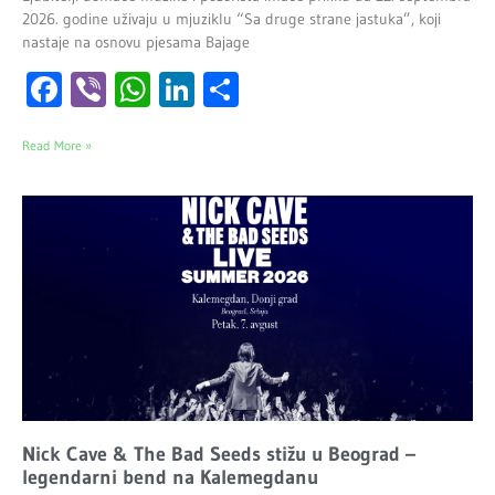
2026. godine uživaju u mjuziklu “Sa druge strane jastuka”, koji
nastaje na osnovu pjesama Bajage
Facebook
Viber
WhatsApp
LinkedIn
Share
Read More »
Nick Cave & The Bad Seeds stižu u Beograd –
legendarni bend na Kalemegdanu