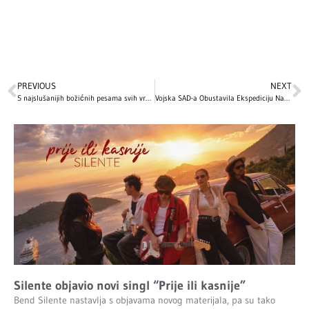
PREVIOUS
NEXT
5 najslušanijih božićnih pesama svih vremena: Ovo su hitovi bez kojih ne možemo da zamislimo praznične dane
Vojska SAD-a Obustavila Ekspediciju Nakon Letova Helikoptera Kraj Kuće Kid Rocka
Silente objavio novi singl “Prije ili kasnije”
Bend Silente nastavlja s objavama novog materijala, pa su tako