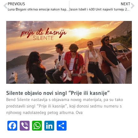
PREVIOUS
NEXT
Luna Đogani otkriva emocije nakon hapšenja Marka Miljkovića
Jason Isbell i 400 Unit najavili turneju 2026. godine
Silente objavio novi singl “Prije ili kasnije”
Bend Silente nastavlja s objavama novog materijala, pa su tako
predstavili singl “Prije ili kasnije”, koji donosi sedmu numeru s
njihovog nadolazećeg petog albuma. Ova
Facebook
Viber
WhatsApp
LinkedIn
Share