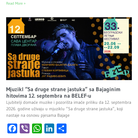
Read More »
Mjuzikl “Sa druge strane jastuka” sa Bajaginim
hitovima 12. septembra na BELEF-u
Ljubitelji domaće muzike i pozorišta imaće priliku da 12. septembra
2026. godine uživaju u mjuziklu “Sa druge strane jastuka”, koji
nastaje na osnovu pjesama Bajage
Facebook
Viber
WhatsApp
LinkedIn
Share