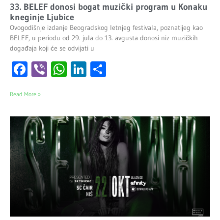
33. BELEF donosi bogat muzički program u Konaku
kneginje Ljubice
Ovogodišnje izdanje Beogradskog letnjeg festivala, poznatijeg kao
BELEF, u periodu od 29. jula do 13. avgusta donosi niz muzičkih
događaja koji će se odvijati u
Facebook
Viber
WhatsApp
LinkedIn
Share
Read More »