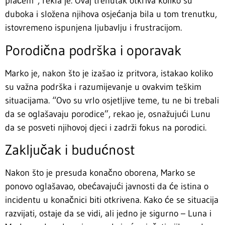
plačem”, rekla je. Ovaj trenutak otkriva koliko su
duboka i složena njihova osjećanja bila u tom trenutku,
istovremeno ispunjena ljubavlju i frustracijom.
Porodična podrška i oporavak
Marko je, nakon što je izašao iz pritvora, istakao koliko
su važna podrška i razumijevanje u ovakvim teškim
situacijama. “Ovo su vrlo osjetljive teme, tu ne bi trebali
da se oglašavaju porodice”, rekao je, osnažujući Lunu
da se posveti njihovoj djeci i zadrži fokus na porodici.
Zaključak i budućnost
Nakon što je presuda konačno oborena, Marko se
ponovo oglašavao, obećavajući javnosti da će istina o
incidentu u konačnici biti otkrivena. Kako će se situacija
razvijati, ostaje da se vidi, ali jedno je sigurno – Luna i