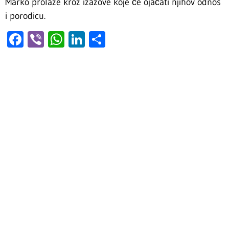
Marko prolaze kroz izazove koje će ojačati njihov odnos
i porodicu.
Facebook
Viber
WhatsApp
LinkedIn
Share