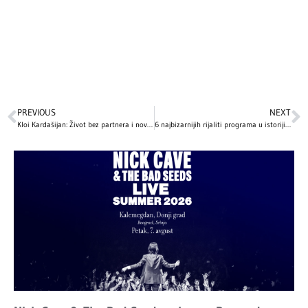
PREVIOUS
NEXT
Kloi Kardašijan: Život bez partnera i nova perspektiva o ljubavi
6 najbizarnijih rijaliti programa u istoriji televizije