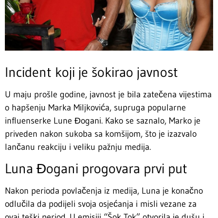
Incident koji je šokirao javnost
U maju prošle godine, javnost je bila zatečena vijestima
o hapšenju Marka Miljkovića, supruga popularne
influenserke Lune Đogani. Kako se saznalo, Marko je
priveden nakon sukoba sa komšijom, što je izazvalo
lančanu reakciju i veliku pažnju medija.
Luna Đogani progovara prvi put
Nakon perioda povlačenja iz medija, Luna je konačno
odlučila da podijeli svoja osjećanja i misli vezane za
ovaj teški period. U emisiji “Šok Tok” otvorila je dušu i