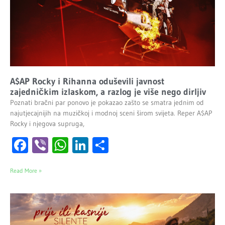
A$AP Rocky i Rihanna oduševili javnost
zajedničkim izlaskom, a razlog je više nego dirljiv
Poznati bračni par ponovo je pokazao zašto se smatra jednim od
najutjecajnijih na muzičkoj i modnoj sceni širom svijeta. Reper A$AP
Rocky i njegova supruga,
Facebook
Viber
WhatsApp
LinkedIn
Share
Read More »