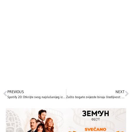
PREVIOUS
NEXT
Spotify 20: Otkrijte svog najslušanijeg izvođača i prođite kroz muzičku prošlost
Zašto bogate zvijezde biraju štedljivost: Nevjerovatne priče o poznatim ličnostima