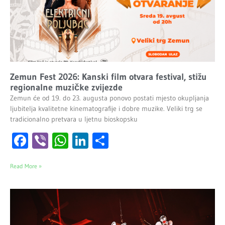
Zemun Fest 2026: Kanski film otvara festival, stižu
regionalne muzičke zvijezde
Zemun će od 19. do 23. augusta ponovo postati mjesto okupljanja
ljubitelja kvalitetne kinematografije i dobre muzike. Veliki trg se
tradicionalno pretvara u ljetnu bioskopsku
Facebook
Viber
WhatsApp
LinkedIn
Share
Read More »