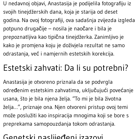
U nedavnoj objavi, Anastasija je podijelila fotografiju iz
svojih tinejdžerskih dana, koja je starija od deset
godina. Na ovoj fotografiji, ova sadašnja zvijezda izgleda
potpuno drugačije – nosila je naočare i bila je
prepoznatljiva kao tipična tinejdžerka. Zanimljivo je
kako je promjena koju je doživjela rezultat ne samo
odrastanja, već i namjernih estetskih korekcija.
Estetski zahvati: Da li su potrebni?
Anastasija je otvoreno priznala da se podvrgla
određenim estetskim zahvatima, uključujući povećanje
usana, što je bila njena želja. “To mi je bila životna
želja…”, priznaje ona. Njen otvoreni pristup ovoj temi
može poslužiti kao inspiracija mnogima koji se bore s
preprekama samopouzdanja tokom odrastanja.
Genetski naslijeđeni izazovi