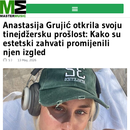
Anastasija Grujić otkrila svoju
tinejdžersku prošlost: Kako su
estetski zahvati promijenili
njen izgled
S J
13 May, 2026