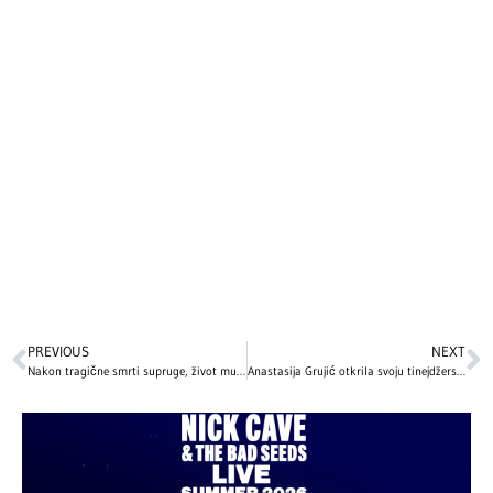
PREVIOUS
NEXT
Nakon tragične smrti supruge, život mu je pružio drugu priliku: Emotivna ljubavna priča slavnog glumca slama srca, ali pruža i nadu
Anastasija Grujić otkrila svoju tinejdžersku prošlost: Kako su estetski zahvati promijenili njen izgled