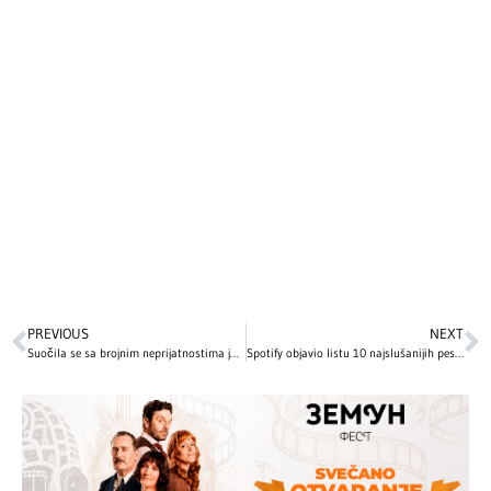
PREVIOUS
NEXT
Suočila se sa brojnim neprijatnostima još kao dete: Mili Bobi Braun o izazovima u Holivudu
Spotify objavio listu 10 najslušanijih pesama u istoriji – jedna je proglašena najboljom pesmom svih vremena!