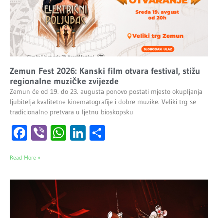
Zemun Fest 2026: Kanski film otvara festival, stižu
regionalne muzičke zvijezde
Zemun će od 19. do 23. augusta ponovo postati mjesto okupljanja
ljubitelja kvalitetne kinematografije i dobre muzike. Veliki trg se
tradicionalno pretvara u ljetnu bioskopsku
Facebook
Viber
WhatsApp
LinkedIn
Share
Read More »