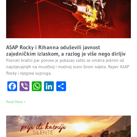
A$AP Rocky i Rihanna oduševili javnost
zajedničkim izlaskom, a razlog je više nego dirljiv
Poznati bračni par ponovo je pokazao zašto se smatra jednim od
najutjecajnijih na muzičkoj i modnoj sceni širom svijeta. Reper A$AP
Rocky i njegova supruga,
Facebook
Viber
WhatsApp
LinkedIn
Share
Read More »