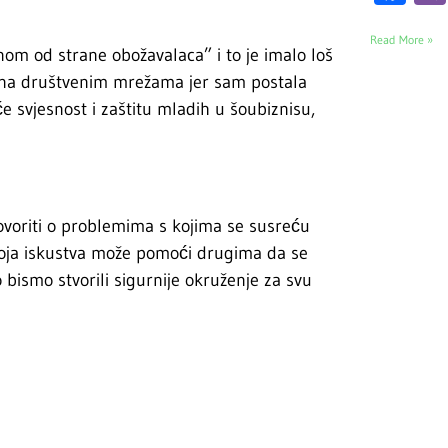
Read More »
nom od strane obožavalaca” i to je imalo loš
le na društvenim mrežama jer sam postala
 svjesnost i zaštitu mladih u šoubiznisu,
govoriti o problemima s kojima se susreću
 svoja iskustva može pomoći drugima da se
bismo stvorili sigurnije okruženje za svu