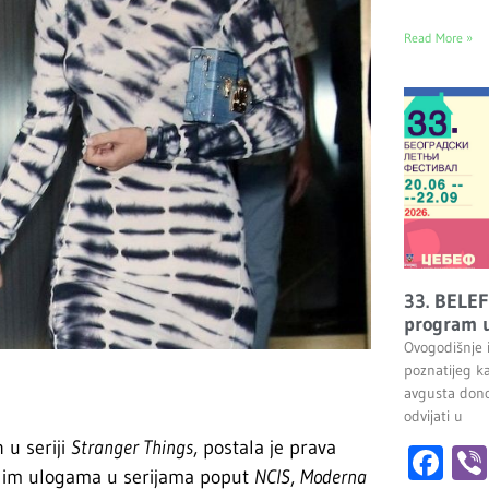
Read More »
33. BELEF
program u
Ovogodišnje 
poznatijeg k
avgusta dono
odvijati u
 u seriji
Stranger Things
, postala je prava
Fa
alim ulogama u serijama poput
NCIS
,
Moderna