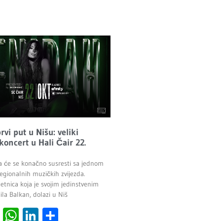
vi put u Nišu: veliki
 koncert u Hali Čair 22.
a će se konačno susresti sa jednom
egionalnih muzičkih zvijezda.
etnica koja je svojim jedinstvenim
la Balkan, dolazi u Niš
cebook
Viber
WhatsApp
LinkedIn
Share