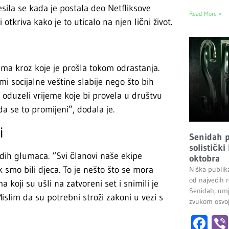
sila se kada je postala deo Netfliksove
Read More »
otkriva kako je to uticalo na njen lični život.
ama kroz koje je prošla tokom odrastanja.
i socijalne veštine slabije nego što bih
joj oduzeli vrijeme koje bi provela u društvu
a se to promijeni”, dodala je.
i
Senidah pr
solistički
adih glumaca. “Svi članovi naše ekipe
oktobra
smo bili djeca. To je nešto što se mora
Niška publik
od najvećih r
a koji su ušli na zatvoreni set i snimili je
Senidah, umj
islim da su potrebni stroži zakoni u vezi s
zvukom osvoji
Fa