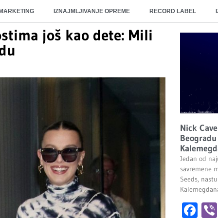
 MARKETING
IZNAJMLJIVANJE OPREME
RECORD LABEL
stima još kao dete: Mili
udu
Nick Cave
Beogradu 
Kalemegd
Jedan od naju
savremene m
Seeds, nastu
Kalemegdana.
Fa