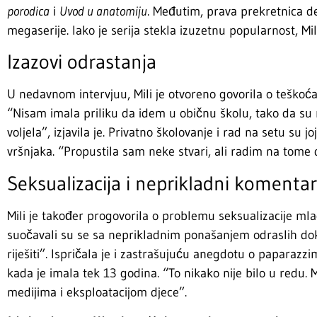
porodica
i
Uvod u anatomiju
. Međutim, prava prekretnica de
megaserije. Iako je serija stekla izuzetnu popularnost, Mili 
Izazovi odrastanja
U nedavnom intervjuu, Mili je otvoreno govorila o teškoć
“Nisam imala priliku da idem u običnu školu, tako da su m
voljela”, izjavila je. Privatno školovanje i rad na setu su 
vršnjaka. “Propustila sam neke stvari, ali radim na tome d
Seksualizacija i neprikladni komentar
Mili je također progovorila o problemu seksualizacije ml
suočavali su se sa neprikladnim ponašanjem odraslih dok 
riješiti”. Ispričala je i zastrašujuću anegdotu o paparazzim
kada je imala tek 13 godina. “To nikako nije bilo u redu. M
medijima i eksploatacijom djece”.