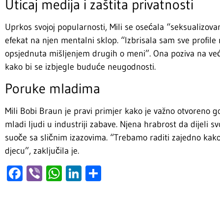
Uticaj medija i zaštita privatnosti
Uprkos svojoj popularnosti, Mili se osećala “seksualizova
efekat na njen mentalni sklop. “Izbrisala sam sve profi
opsjednuta mišljenjem drugih o meni”. Ona poziva na veće
kako bi se izbjegle buduće neugodnosti.
Poruke mladima
Mili Bobi Braun je pravi primjer kako je važno otvoreno 
mladi ljudi u industriji zabave. Njena hrabrost da dijeli
suoče sa sličnim izazovima. “Trebamo raditi zajedno kako 
djecu”, zaključila je.
Facebook
Viber
WhatsApp
LinkedIn
Share