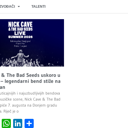
IZVOĐAČI
TALENTI
 & The Bad Seeds uskoro u
– legendarni bend stiže na
an
ticajnijih i najuzbudljivijih bendova
uzičke scene, Nick Cave & The Bad
piće 7. augusta na Donjem gradu
 Riječ je o
cebook
Viber
WhatsApp
LinkedIn
Share