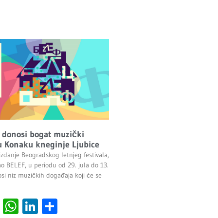
 donosi bogat muzički
 Konaku kneginje Ljubice
izdanje Beogradskog letnjeg festivala,
ao BELEF, u periodu od 29. jula do 13.
si niz muzičkih događaja koji će se
cebook
Viber
WhatsApp
LinkedIn
Share