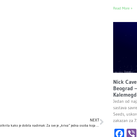
Read More »
Nick Cave
Beograd –
Kalemegd
Jedan od najz
sastava savr
Seeds, uskor
NEXT
zakazan za 7
Breskvica otkrila kako je dobila nadimak: Za sve je „kriva“ jedna osoba koja nije ni slutila da će to postati njen zaštitni znak!
Fa