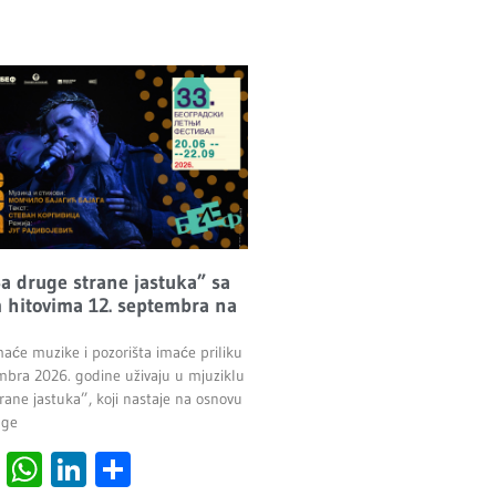
Sa druge strane jastuka” sa
 hitovima 12. septembra na
maće muzike i pozorišta imaće priliku
mbra 2026. godine uživaju u mjuziklu
rane jastuka”, koji nastaje na osnovu
age
cebook
Viber
WhatsApp
LinkedIn
Share