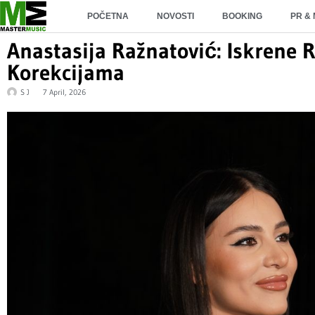
POČETNA
NOVOSTI
BOOKING
PR &
Anastasija Ražnatović: Iskrene R
Korekcijama
S J
7 April, 2026