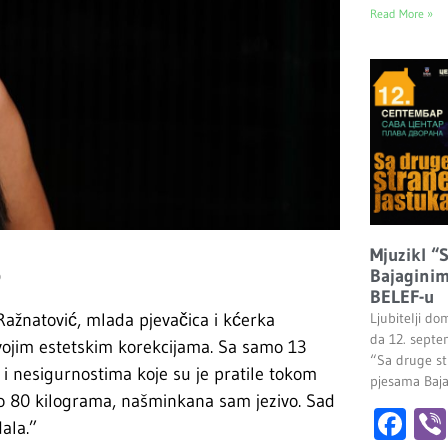
Read More »
Mjuzikl “
o
Bajaginim
BELEF-u
a Ražnatović, mlada pjevačica i kćerka
Ljubitelji do
da 12. septe
vojim estetskim korekcijama. Sa samo 13
“Sa druge st
i nesigurnostima koje su je pratile tokom
pjesama Baj
o 80 kilograma, našminkana sam jezivo. Sad
Fa
ala.”