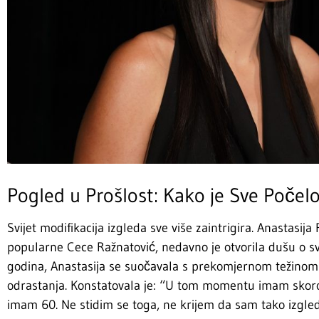
Pogled u Prošlost: Kako je Sve Počel
Svijet modifikacija izgleda sve više zaintrigira. Anastasij
popularne Cece Ražnatović, nedavno je otvorila dušu o s
godina, Anastasija se suočavala s prekomjernom težinom 
odrastanja. Konstatovala je: “U tom momentu imam skor
imam 60. Ne stidim se toga, ne krijem da sam tako izgled