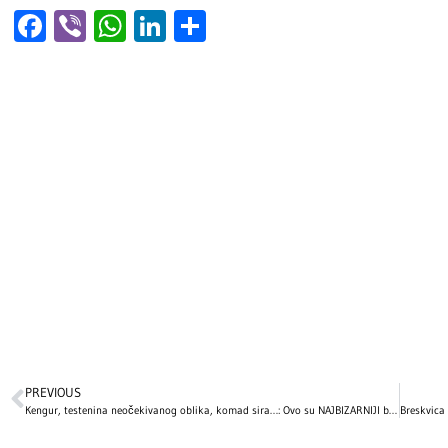
Facebook
Viber
WhatsApp
LinkedIn
Share
PREVIOUS
Kengur, testenina neočekivanog oblika, komad sira…: Ovo su NAJBIZARNIJI božićni pokloni slavnih, a 1 je posebno zapanjujuć!