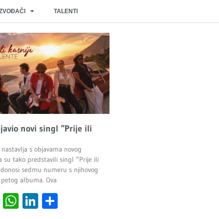
IZVOĐAČI
TALENTI
javio novi singl “Prije ili
 nastavlja s objavama novog
 su tako predstavili singl “Prije ili
ji donosi sedmu numeru s njihovog
 petog albuma. Ova
cebook
Viber
WhatsApp
LinkedIn
Share