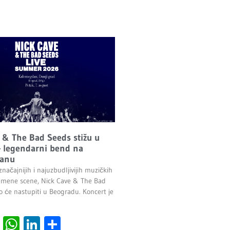
 & The Bad Seeds stižu u
 legendarni bend na
anu
načajnijih i najuzbudljivijih muzičkih
emene scene, Nick Cave & The Bad
o će nastupiti u Beogradu. Koncert je
.
cebook
Viber
WhatsApp
LinkedIn
Share