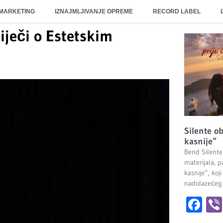
 MARKETING
IZNAJMLJIVANJE OPREME
RECORD LABEL
iječi o Estetskim
Silente ob
kasnije”
Bend Silente
materijala, pa
kasnije”, ko
nadolazećeg
Fa