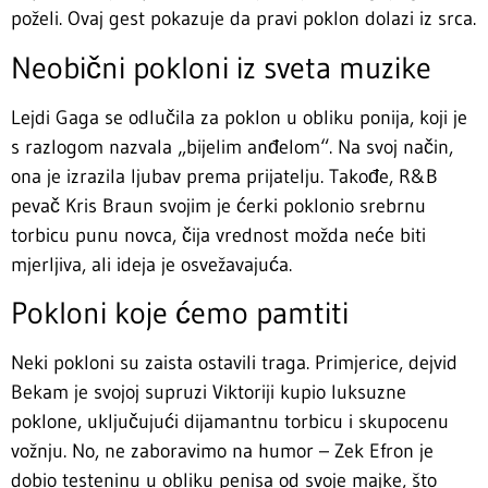
poželi. Ovaj gest pokazuje da pravi poklon dolazi iz srca.
Neobični pokloni iz sveta muzike
Lejdi Gaga se odlučila za poklon u obliku ponija, koji je
s razlogom nazvala „bijelim anđelom“. Na svoj način,
ona je izrazila ljubav prema prijatelju. Takođe, R&B
pevač Kris Braun svojim je ćerki poklonio srebrnu
torbicu punu novca, čija vrednost možda neće biti
mjerljiva, ali ideja je osvežavajuća.
Pokloni koje ćemo pamtiti
Neki pokloni su zaista ostavili traga. Primjerice, dejvid
Bekam je svojoj supruzi Viktoriji kupio luksuzne
poklone, uključujući dijamantnu torbicu i skupocenu
vožnju. No, ne zaboravimo na humor – Zek Efron je
dobio testeninu u obliku penisa od svoje majke, što