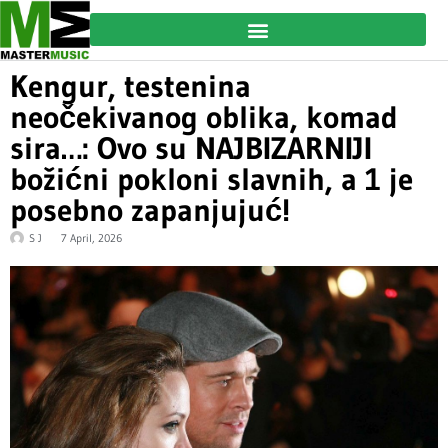
Kengur, testenina
neočekivanog oblika, komad
sira…: Ovo su NAJBIZARNIJI
božićni pokloni slavnih, a 1 je
posebno zapanjujuć!
S J
7 April, 2026