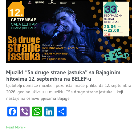
Mjuzikl “Sa druge strane jastuka” sa Bajaginim
hitovima 12. septembra na BELEF-u
Ljubitelji domaće muzike i pozorišta imaće priliku da 12. septembra
2026. godine uživaju u mjuziklu “Sa druge strane jastuka”, koji
nastaje na osnovu pjesama Bajage
Facebook
Viber
WhatsApp
LinkedIn
Share
Read More »