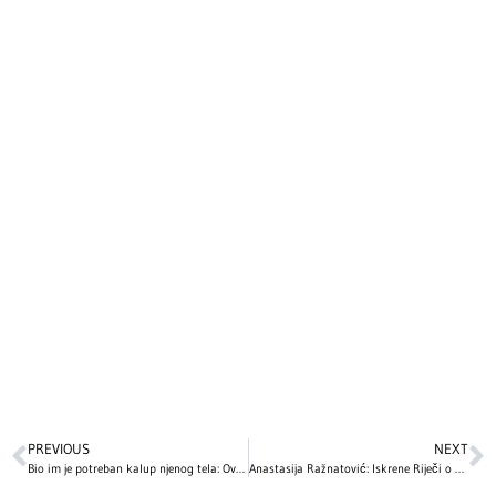
PREVIOUS
NEXT
Bio im je potreban kalup njenog tela: Ovako je nastala haljina Hajdi Klum o kojoj priča ceo svet (VIDEO)
Anastasija Ražnatović: Iskrene Riječi o Estetskim Korekcijama