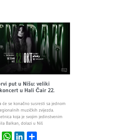
vi put u Nišu: veliki
 koncert u Hali Čair 22.
a će se konačno susresti sa jednom
egionalnih muzičkih zvijezda.
etnica koja je svojim jedinstvenim
la Balkan, dolazi u Niš
cebook
Viber
WhatsApp
LinkedIn
Share