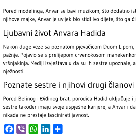
Pored modelinga, Anvar se bavi muzikom, što dodatno ist
njihove majke, Anvar je uvijek bio stidljivo dijete, što ga či
Ljubavni život Anvara Hadida
Nakon duge veze sa poznatom pjevačicom Duom Lipom, A
pažnje. Pojavio se s prelijepom crvenokosom manekenkom
vršnjakinja. Mediji izvještavaju da su ih sestre upoznale,
nježnosti.
Poznate sestre i njihovi drugi članovi
Pored Belinog i Điđinog brat, porodica Hadid uključuje i j
sestre također imaju svoje uspješne karijere, a Anvar i dal
nikada ne prestaje fascinirati javnost.
Facebook
Viber
WhatsApp
LinkedIn
Share