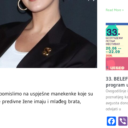
Read More »
33. BELEF
program u
Ovogodišnje 
 pomislimo na uspješne manekenke koje su
poznatijeg k
je predivne žene imaju i mlađeg brata,
avgusta dono
odvijati u
Fa