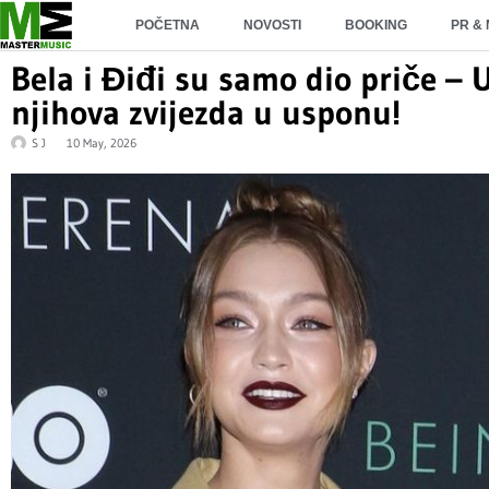
POČETNA
NOVOSTI
BOOKING
PR &
Bela i Điđi su samo dio priče –
njihova zvijezda u usponu!
S J
10 May, 2026