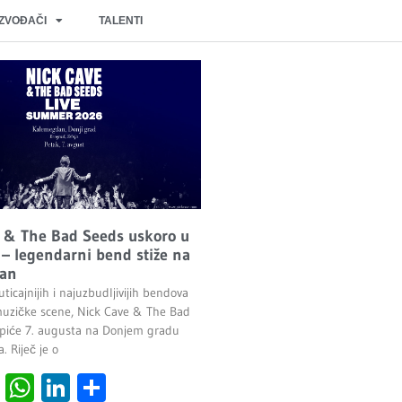
IZVOĐAČI
TALENTI
 & The Bad Seeds uskoro u
– legendarni bend stiže na
an
ticajnijih i najuzbudljivijih bendova
uzičke scene, Nick Cave & The Bad
piće 7. augusta na Donjem gradu
 Riječ je o
cebook
Viber
WhatsApp
LinkedIn
Share