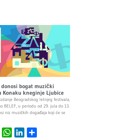
 donosi bogat muzički
 Konaku kneginje Ljubice
izdanje Beogradskog letnjeg festivala,
ao BELEF, u periodu od 29. jula do 13.
si niz muzičkih događaja koji će se
cebook
Viber
WhatsApp
LinkedIn
Share