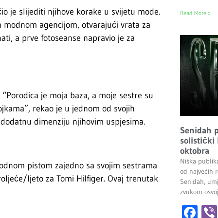
 je slijediti njihove korake u svijetu mode.
Read More »
m modnom agencijom, otvarajući vrata za
ati, a prve fotoseanse napravio je za
 “Porodica je moja baza, a moje sestre su
jkama”, rekao je u jednom od svojih
e dodatnu dimenziju njihovim uspjesima.
Senidah pr
solistički
oktobra
Niška publik
 modnom pistom zajedno sa svojim sestrama
od najvećih r
ljeće/ljeto za Tomi Hilfiger. Ovaj trenutak
Senidah, umj
zvukom osvoji
Fa