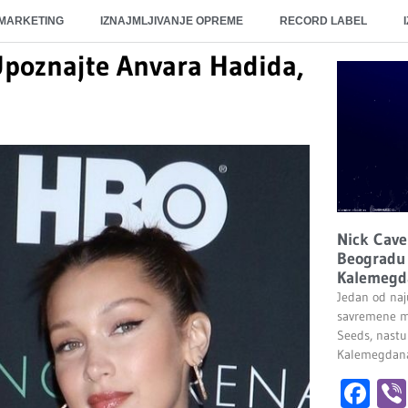
 MARKETING
IZNAJMLJIVANJE OPREME
RECORD LABEL
 Upoznajte Anvara Hadida,
Nick Cave
Beogradu 
Kalemegd
Jedan od naju
savremene m
Seeds, nastu
Kalemegdana.
Fa