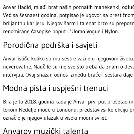
Anvar Hadid, mlađi brat naših poznatih manekenki, odlučio
Već sa šesnaest godina, potpisao je ugovor sa prestižno
briljantnu karijeru. Njegov šarm i talenat brzo su prepozn
renomirane časopise poput L’Uomo Vogue i Nylon.
Porodična podrška i savjeti
Anvar ističe koliko su mu sestre važne u njegovom životu.
neverovatne. Naučile su me sve što treba da znam o devo
intervjua. Ovaj snažan odnos između braće i sestara daj
Modna pista i uspješni trenuci
Bila je to 2018. godina kada je Anvar prvi put prošetao
tokom Nedelje mode u Londonu, predstavivši kolekciju pro
označio je njegov ulazak u visoki modni svijet.
Anvarov muzički talenta