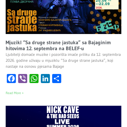
Mjuzikl “Sa druge strane jastuka” sa Bajaginim
hitovima 12. septembra na BELEF-u
Ljubitelji domaće muzike i pozorišta imaće priliku da 12. septembra
2026. godine uživaju u mjuziklu “Sa druge strane jastuka”, koji
nastaje na osnovu pjesama Bajage
Facebook
Viber
WhatsApp
LinkedIn
Share
Read More »