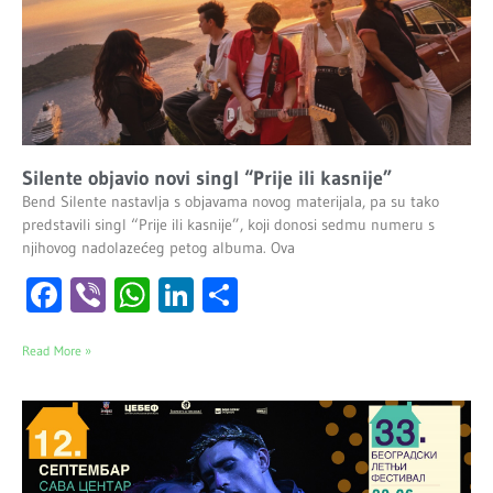
Silente objavio novi singl “Prije ili kasnije”
Bend Silente nastavlja s objavama novog materijala, pa su tako
predstavili singl “Prije ili kasnije”, koji donosi sedmu numeru s
njihovog nadolazećeg petog albuma. Ova
Facebook
Viber
WhatsApp
LinkedIn
Share
Read More »