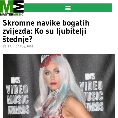
Skromne navike bogatih
zvijezda: Ko su ljubitelji
štednje?
S J
10 May, 2026