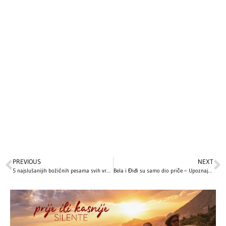
PREVIOUS
NEXT
5 najslušanijih božićnih pesama svih vremena: Ovo su hitovi bez kojih ne možemo zamisliti praznične dane
Bela i Điđi su samo dio priče – Upoznajte Anvara Hadida, njihova zvijezda u usponu!