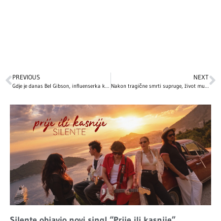
PREVIOUS
NEXT
Gdje je danas Bel Gibson, influenserka koja je surovo prevarila svijet lažirajući da je teško bolesna?
Nakon tragične smrti supruge, život mu je pružio drugu priliku: Emotivna ljubavna priča slavnog glumca slama srca, ali pruža i nadu
Silente objavio novi singl “Prije ili kasnije”