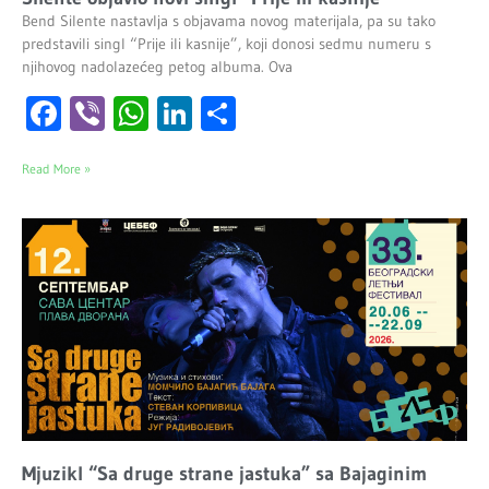
Bend Silente nastavlja s objavama novog materijala, pa su tako
predstavili singl “Prije ili kasnije”, koji donosi sedmu numeru s
njihovog nadolazećeg petog albuma. Ova
Facebook
Viber
WhatsApp
LinkedIn
Share
Read More »
Mjuzikl “Sa druge strane jastuka” sa Bajaginim