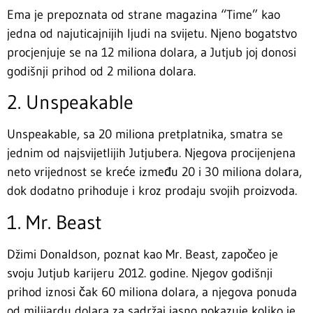
Ema je prepoznata od strane magazina “Time” kao
jedna od najuticajnijih ljudi na svijetu. Njeno bogatstvo
procjenjuje se na 12 miliona dolara, a Jutjub joj donosi
godišnji prihod od 2 miliona dolara.
2. Unspeakable
Unspeakable, sa 20 miliona pretplatnika, smatra se
jednim od najsvijetlijih Jutjubera. Njegova procijenjena
neto vrijednost se kreće između 20 i 30 miliona dolara,
dok dodatno prihoduje i kroz prodaju svojih proizvoda.
1. Mr. Beast
Džimi Donaldson, poznat kao Mr. Beast, započeo je
svoju Jutjub karijeru 2012. godine. Njegov godišnji
prihod iznosi čak 60 miliona dolara, a njegova ponuda
od milijardu dolara za sadržaj jasno pokazuje koliko je