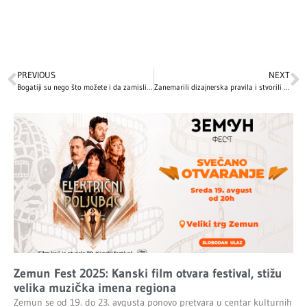
PREVIOUS
NEXT
Bogatiji su nego što možete i da zamislite: 10 jutjubera koji zarađuju MILIONE od svojih kanala
Zanemarili dizajnerska pravila i stvorili funkcionalni dom: Ovako izgleda unutrašnjost kuće Mile Kunis i Eštona Kučera
Zemun Fest 2025: Kanski film otvara festival, stižu
velika muzička imena regiona
Zemun se od 19. do 23. avgusta ponovo pretvara u centar kulturnih