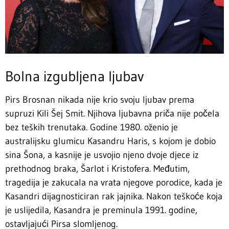
Bolna izgubljena ljubav
Pirs Brosnan nikada nije krio svoju ljubav prema
supruzi Kili Šej Smit. Njihova ljubavna priča nije počela
bez teških trenutaka. Godine 1980. oženio je
australijsku glumicu Kasan­dr­u Haris, s kojom je dobio
sina Šona, a kasnije je usvojio njeno dvoje djece iz
prethodnog braka, Šarlot i Kristofera. Međutim,
tragedija je zakucala na vrata njegove porodice, kada je
Kasandri dijagnosticiran rak jajnika. Nakon teškoće koja
je uslijedila, Kasandra je preminula 1991. godine,
ostavljajući Pirsa slomljenog.