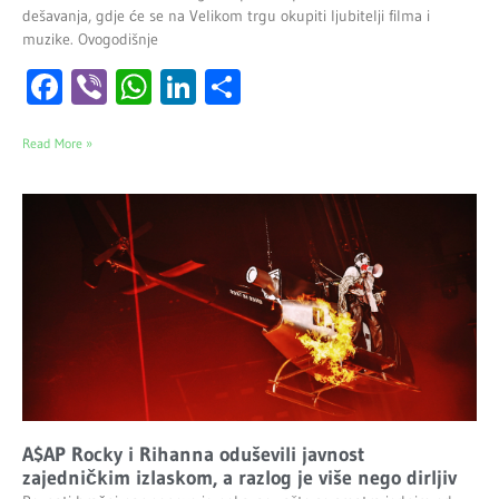
dešavanja, gdje će se na Velikom trgu okupiti ljubitelji filma i
muzike. Ovogodišnje
Facebook
Viber
WhatsApp
LinkedIn
Share
Read More »
A$AP Rocky i Rihanna oduševili javnost
zajedničkim izlaskom, a razlog je više nego dirljiv