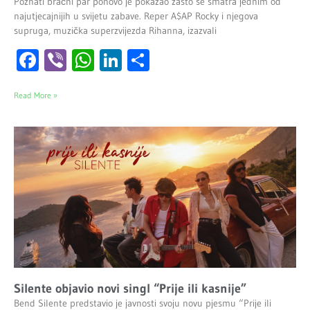
Poznati bračni par ponovo je pokazao zašto se smatra jednim od
najutjecajnijih u svijetu zabave. Reper A$AP Rocky i njegova
supruga, muzička superzvijezda Rihanna, izazvali
Facebook
Viber
WhatsApp
LinkedIn
Share
Read More »
Silente objavio novi singl “Prije ili kasnije”
Bend Silente predstavio je javnosti svoju novu pjesmu “Prije ili