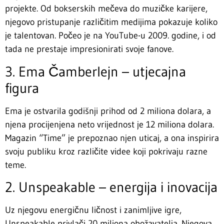
projekte. Od bokserskih mečeva do muzičke karijere,
njegovo pristupanje različitim medijima pokazuje koliko
je talentovan. Počeo je na YouTube-u 2009. godine, i od
tada ne prestaje impresionirati svoje fanove.
3. Ema Čamberlejn – utjecajna
figura
Ema je ostvarila godišnji prihod od 2 miliona dolara, a
njena procijenjena neto vrijednost je 12 miliona dolara.
Magazin “Time” je prepoznao njen uticaj, a ona inspirira
svoju publiku kroz različite videe koji pokrivaju razne
teme.
2. Unspeakable – energija i inovacija
Uz njegovu energičnu ličnost i zanimljive igre,
Unspeakable privlači 20 miliona obožavatelja. Njegova