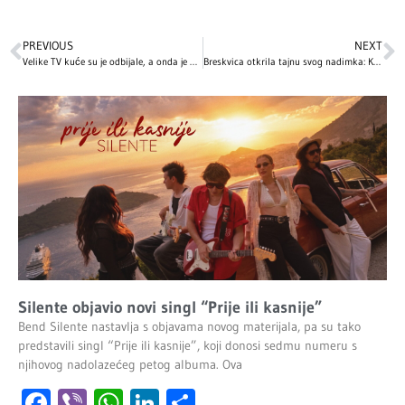
PREVIOUS
NEXT
Velike TV kuće su je odbijale, a onda je postala najbolja serija svih vremena: Neobična priča krije se iza stvaranja televizijskog remek-dela „Breaking Bad“
Breskvica otkrila tajnu svog nadimka: Kako su školski dani oblikovali njen identitet
Silente objavio novi singl “Prije ili kasnije”
Bend Silente nastavlja s objavama novog materijala, pa su tako
predstavili singl “Prije ili kasnije”, koji donosi sedmu numeru s
njihovog nadolazećeg petog albuma. Ova
Facebook
Viber
WhatsApp
LinkedIn
Share