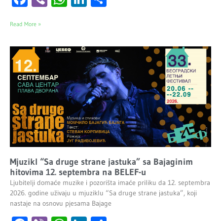
Read More »
Mjuzikl “Sa druge strane jastuka” sa Bajaginim
hitovima 12. septembra na BELEF-u
Ljubitelji domaće muzike i pozorišta imaće priliku da 12. septembra
2026. godine uživaju u mjuziklu “Sa druge strane jastuka”, koji
nastaje na osnovu pjesama Bajage