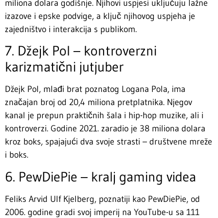
miliona dolara godišnje. Njihovi uspjesi uključuju lažne
izazove i epske podvige, a ključ njihovog uspjeha je
zajedništvo i interakcija s publikom.
7. Džejk Pol – kontroverzni
karizmatični jutjuber
Džejk Pol, mlađi brat poznatog Logana Pola, ima
značajan broj od 20,4 miliona pretplatnika. Njegov
kanal je prepun praktičnih šala i hip-hop muzike, ali i
kontroverzi. Godine 2021. zaradio je 38 miliona dolara
kroz boks, spajajući dva svoje strasti – društvene mreže
i boks.
6. PewDiePie – kralj gaming videa
Feliks Arvid Ulf Kjelberg, poznatiji kao PewDiePie, od
2006. godine gradi svoj imperij na YouTube-u sa 111