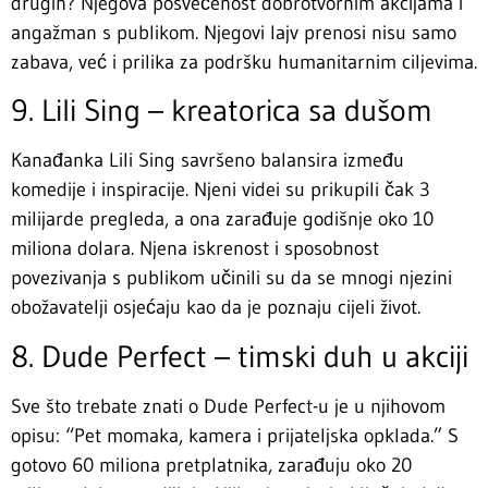
drugih? Njegova posvećenost dobrotvornim akcijama i
angažman s publikom. Njegovi lajv prenosi nisu samo
zabava, već i prilika za podršku humanitarnim ciljevima.
9. Lili Sing – kreatorica sa dušom
Kanađanka Lili Sing savršeno balansira između
komedije i inspiracije. Njeni videi su prikupili čak 3
milijarde pregleda, a ona zarađuje godišnje oko 10
miliona dolara. Njena iskrenost i sposobnost
povezivanja s publikom učinili su da se mnogi njezini
obožavatelji osjećaju kao da je poznaju cijeli život.
8. Dude Perfect – timski duh u akciji
Sve što trebate znati o Dude Perfect-u je u njihovom
opisu: “Pet momaka, kamera i prijateljska opklada.” S
gotovo 60 miliona pretplatnika, zarađuju oko 20