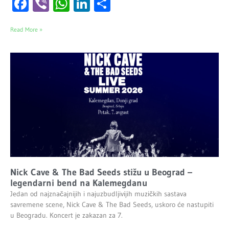
Facebook
Viber
WhatsApp
LinkedIn
Share
Read More »
Nick Cave & The Bad Seeds stižu u Beograd –
legendarni bend na Kalemegdanu
Jedan od najznačajnijih i najuzbudljivijih muzičkih sastava
savremene scene, Nick Cave & The Bad Seeds, uskoro će nastupiti
u Beogradu. Koncert je zakazan za 7.