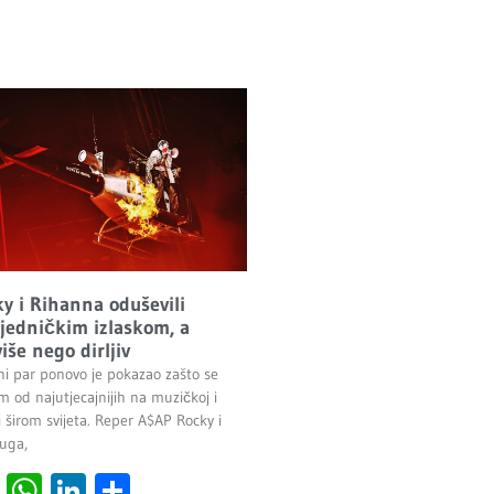
y i Rihanna oduševili
ajedničkim izlaskom, a
više nego dirljiv
ni par ponovo je pokazao zašto se
 od najutjecajnijih na muzičkoj i
 širom svijeta. Reper A$AP Rocky i
uga,
cebook
Viber
WhatsApp
LinkedIn
Share