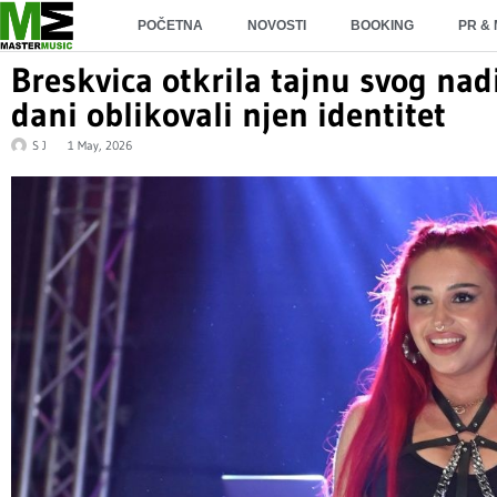
POČETNA
NOVOSTI
BOOKING
PR &
Breskvica otkrila tajnu svog na
dani oblikovali njen identitet
S J
1 May, 2026