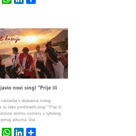
javio novi singl “Prije ili
 nastavlja s objavama novog
 su tako predstavili singl “Prije ili
ji donosi sedmu numeru s njihovog
 petog albuma. Ova
cebook
Viber
WhatsApp
LinkedIn
Share