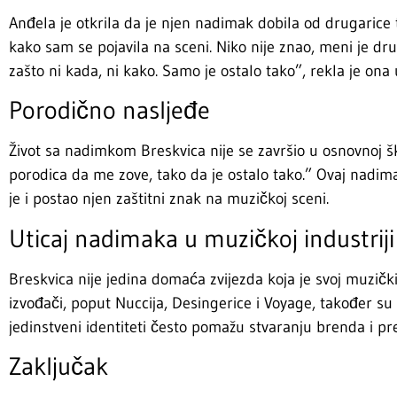
Anđela je otkrila da je njen nadimak dobila od drugarice
kako sam se pojavila na sceni. Niko nije znao, meni je dr
zašto ni kada, ni kako. Samo je ostalo tako”, rekla je ona 
Porodično nasljeđe
Život sa nadimkom Breskvica nije se završio u osnovnoj šk
porodica da me zove, tako da je ostalo tako.” Ovaj nadi
je i postao njen zaštitni znak na muzičkoj sceni.
Uticaj nadimaka u muzičkoj industriji
Breskvica nije jedina domaća zvijezda koja je svoj muzičk
izvođači, poput Nuccija, Desingerice i Voyage, također su
jedinstveni identiteti često pomažu stvaranju brenda i pre
Zaključak