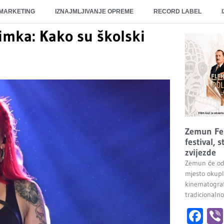
 MARKETING
IZNAJMLJIVANJE OPREME
RECORD LABEL
dimka: Kako su školski
Zemun Fes
festival, 
zvijezde
Zemun će od 
mjesto okuplj
kinematografi
tradicionaln
Fa