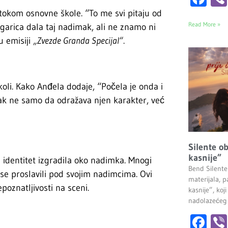
 tokom osnovne škole. “To me svi pitaju od
Read More »
ugarica dala taj nadimak, ali ne znamo ni
u emisiji
„Zvezde Granda Specijal“
.
oli. Kako Anđela dodaje, “Počela je onda i
mak ne samo da odražava njen karakter, već
Silente ob
kasnije”
i identitet izgradila oko nadimka. Mnogi
Bend Silente
 se proslavili pod svojim nadimcima. Ovi
materijala, pa
poznatljivosti na sceni.
kasnije”, ko
nadolazećeg
Fa