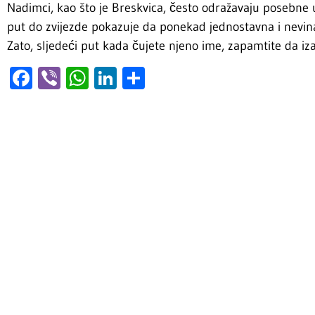
Nadimci, kao što je Breskvica, često odražavaju posebne 
put do zvijezde pokazuje da ponekad jednostavna i nevina
Zato, sljedeći put kada čujete njeno ime, zapamtite da iz
Facebook
Viber
WhatsApp
LinkedIn
Share