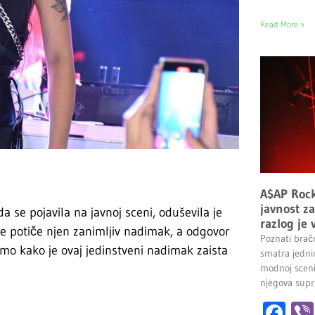
Read More »
A$AP Rock
javnost z
 se pojavila na javnoj sceni, oduševila je
razlog je 
e potiče njen zanimljiv nadimak, a odgovor
Poznati brač
mo kako je ovaj jedinstveni nadimak zaista
smatra jednim
modnoj sceni
njegova supr
Fa