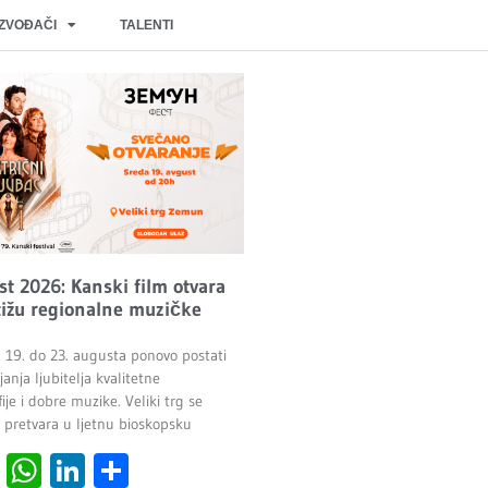
IZVOĐAČI
TALENTI
t 2026: Kanski film otvara
stižu regionalne muzičke
19. do 23. augusta ponovo postati
anja ljubitelja kvalitetne
je i dobre muzike. Veliki trg se
o pretvara u ljetnu bioskopsku
cebook
Viber
WhatsApp
LinkedIn
Share