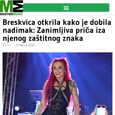
Breskvica otkrila kako je dobila
nadimak: Zanimljiva priča iza
njenog zaštitnog znaka
S J
27 March, 2026