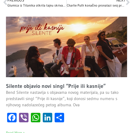
PREVIOUS
NEXT
Glumica iz Titanika otkrila tajnu skrivanu decenijama
Charlie Puth konačno pronalazi svoj pravi put
Silente objavio novi singl “Prije ili kasnije”
Bend Silente nastavlja s objavama novog materijala, pa su tako
predstavili singl “Prije ili kasnije”, koji donosi sedmu numeru s
njihovog nadolazećeg petog albuma. Ova
Facebook
Viber
WhatsApp
LinkedIn
Share
Read More »