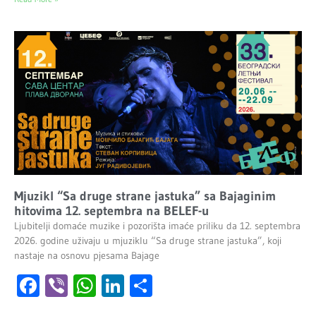
Mjuzikl “Sa druge strane jastuka” sa Bajaginim
hitovima 12. septembra na BELEF-u
Ljubitelji domaće muzike i pozorišta imaće priliku da 12. septembra
2026. godine uživaju u mjuziklu “Sa druge strane jastuka”, koji
nastaje na osnovu pjesama Bajage
Facebook
Viber
WhatsApp
LinkedIn
Share