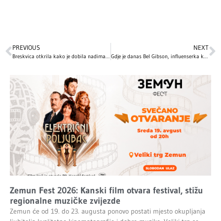
PREVIOUS
NEXT
Breskvica otkrila kako je dobila nadimak: Zanimljiva priča iza njenog zaštitnog znaka
Gdje je danas Bel Gibson, influenserka koja je surovo prevarila svijet lažirajući da je teško bolesna?
Zemun Fest 2026: Kanski film otvara festival, stižu
regionalne muzičke zvijezde
Zemun će od 19. do 23. augusta ponovo postati mjesto okupljanja