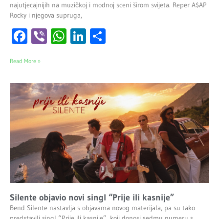
najutjecajnijih na muzičkoj i modnoj sceni širom svijeta. Reper A$AP
Rocky i njegova supruga,
Facebook
Viber
WhatsApp
LinkedIn
Share
Read More »
Silente objavio novi singl “Prije ili kasnije”
Bend Silente nastavlja s objavama novog materijala, pa su tako
predstavili singl “Prije ili kasnije”, koji donosi sedmu numeru s