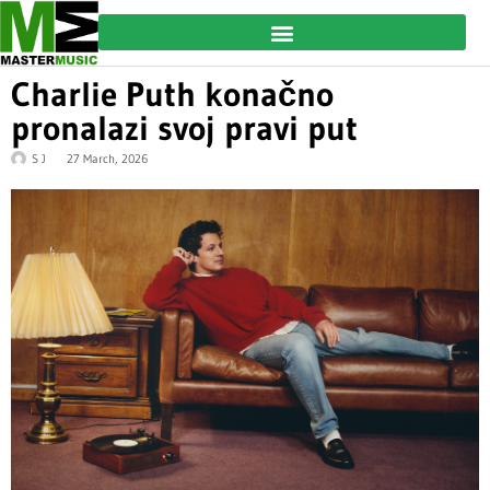
Charlie Puth konačno
pronalazi svoj pravi put
S J
27 March, 2026