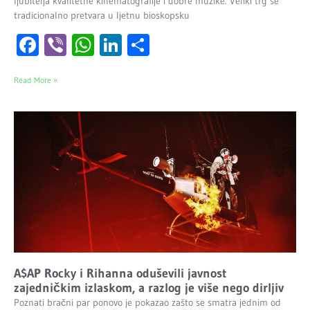
ljubitelja kvalitetne kinematografije i dobre muzike. Veliki trg se
tradicionalno pretvara u ljetnu bioskopsku
Facebook
Viber
WhatsApp
LinkedIn
Share
Read More »
A$AP Rocky i Rihanna oduševili javnost
zajedničkim izlaskom, a razlog je više nego dirljiv
Poznati bračni par ponovo je pokazao zašto se smatra jednim od