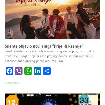
Silente objavio novi singl “Prije ili kasnije”
Bend Silente nastavlja s objavama novog materijala, pa su tako
predstavili singl “Prije ili kasnije”, koji donosi sedmu numeru s
njihovog nadolazećeg petog albuma. Ova
Facebook
Viber
WhatsApp
LinkedIn
Share
Read More »