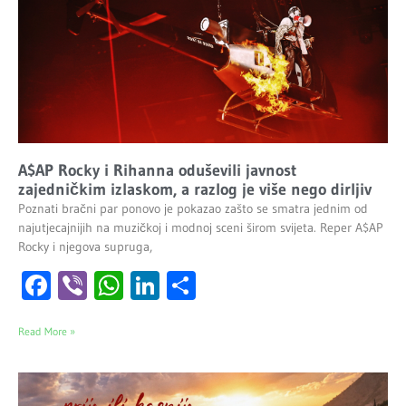
A$AP Rocky i Rihanna oduševili javnost
zajedničkim izlaskom, a razlog je više nego dirljiv
Poznati bračni par ponovo je pokazao zašto se smatra jednim od
najutjecajnijih na muzičkoj i modnoj sceni širom svijeta. Reper A$AP
Rocky i njegova supruga,
Facebook
Viber
WhatsApp
LinkedIn
Share
Read More »