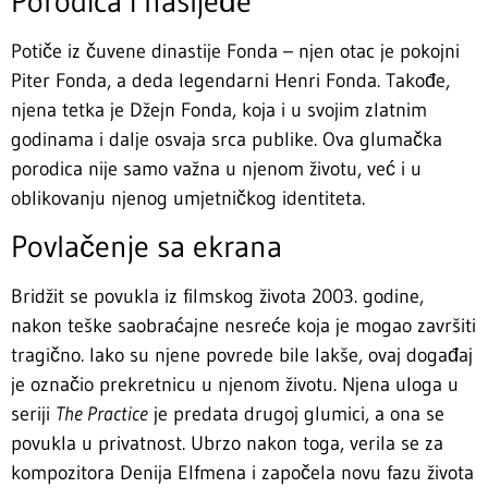
Porodica i nasljeđe
Potiče iz čuvene dinastije Fonda – njen otac je pokojni
Piter Fonda, a deda legendarni Henri Fonda. Takođe,
njena tetka je Džejn Fonda, koja i u svojim zlatnim
godinama i dalje osvaja srca publike. Ova glumačka
porodica nije samo važna u njenom životu, već i u
oblikovanju njenog umjetničkog identiteta.
Povlačenje sa ekrana
Bridžit se povukla iz filmskog života 2003. godine,
nakon teške saobraćajne nesreće koja je mogao završiti
tragično. Iako su njene povrede bile lakše, ovaj događaj
je označio prekretnicu u njenom životu. Njena uloga u
seriji
The Practice
je predata drugoj glumici, a ona se
povukla u privatnost. Ubrzo nakon toga, verila se za
kompozitora Denija Elfmena i započela novu fazu života