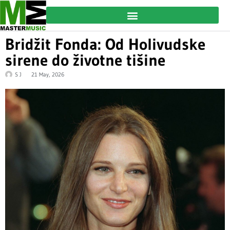
Bridžit Fonda: Od Holivudske
sirene do životne tišine
S J
21 May, 2026