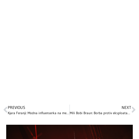
PREVIOUS
NEXT
Kjara Feranji: Modna influenserka na meti skandala zbog lažirane humanitarne akcije
Mili Bobi Braun: Borba protiv eksploatacije i neprikladnog ponašanja u Holivudu