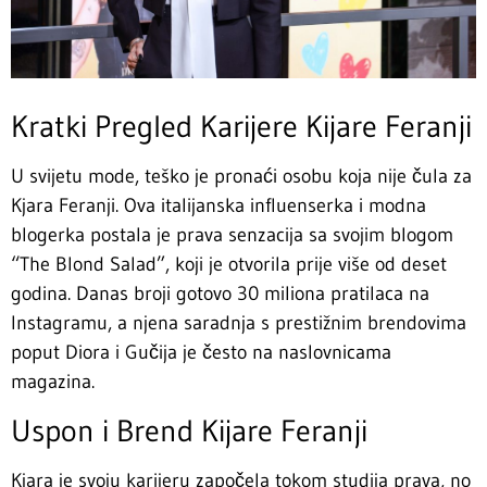
Kratki Pregled Karijere Kijare Feranji
U svijetu mode, teško je pronaći osobu koja nije čula za
Kjara Feranji. Ova italijanska influenserka i modna
blogerka postala je prava senzacija sa svojim blogom
“The Blond Salad”, koji je otvorila prije više od deset
godina. Danas broji gotovo 30 miliona pratilaca na
Instagramu, a njena saradnja s prestižnim brendovima
poput Diora i Gučija je često na naslovnicama
magazina.
Uspon i Brend Kijare Feranji
Kjara je svoju karijeru započela tokom studija prava, no