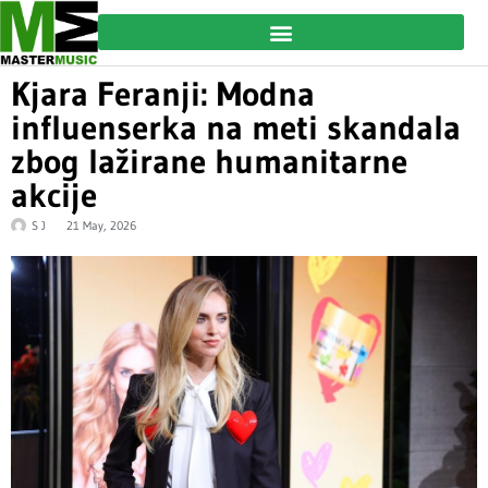
Kjara Feranji: Modna
influenserka na meti skandala
zbog lažirane humanitarne
akcije
S J
21 May, 2026