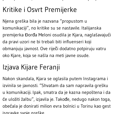
Kritike i Osvrt Premijerke
Njena greška bila je nazvana “propustom u
komunikaciji”, no kritike su se nastavile. Italijanska
premijerka Đorđa Meloni osudila je Kjara, naglašavajući
da pravi uzori ne bi trebali biti influenseri koji
obmanjuju javnost. Ove riječi dodatno potpiruju vatru
oko Kjare, koja se našla na meti javne osude.
Izjava Kijare Feranji
Nakon skandala, Kjara se oglasila putem Instagrama i
izvinila se javnosti. “Shvatam da sam napravila grešku
u komunikaciji. Ipak, smatra da je kazna nepoštena i da
će uložiti žalbu”, izjavila je. Takođe, nedugo nakon toga,
obećala je donirati milion evra bolnici u Torinu kao gest
ispravke svoje greške.