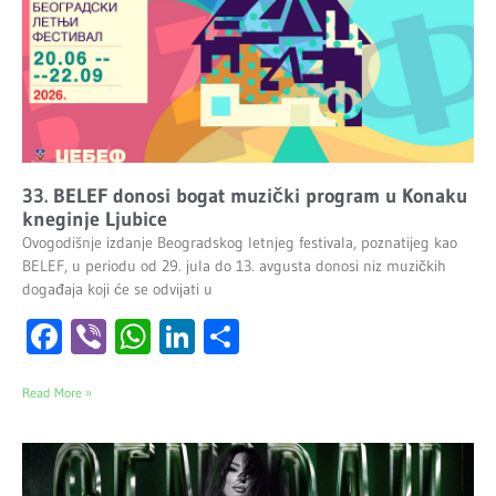
33. BELEF donosi bogat muzički program u Konaku
kneginje Ljubice
Ovogodišnje izdanje Beogradskog letnjeg festivala, poznatijeg kao
BELEF, u periodu od 29. jula do 13. avgusta donosi niz muzičkih
događaja koji će se odvijati u
Facebook
Viber
WhatsApp
LinkedIn
Share
Read More »