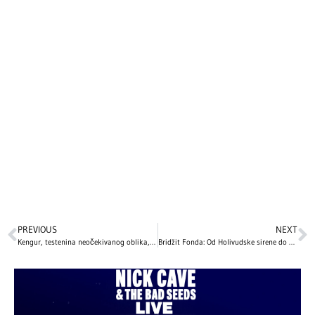
PREVIOUS
NEXT
Kengur, testenina neočekivanog oblika, komad sira…: Ovo su NAJBIZARNIJI božićni pokloni slavnih, a 1 je posebno zapanjujuć!
Bridžit Fonda: Od Holivudske sirene do životne tišine