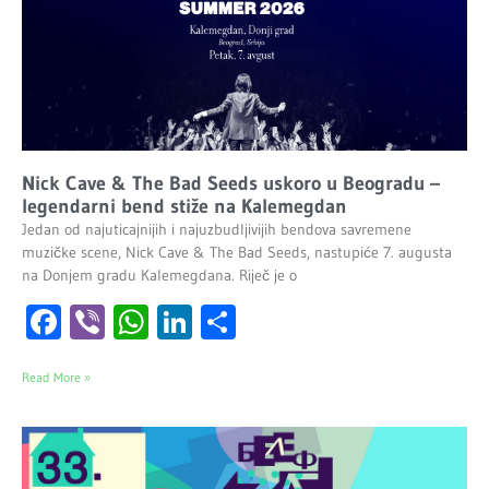
Nick Cave & The Bad Seeds uskoro u Beogradu –
legendarni bend stiže na Kalemegdan
Jedan od najuticajnijih i najuzbudljivijih bendova savremene
muzičke scene, Nick Cave & The Bad Seeds, nastupiće 7. augusta
na Donjem gradu Kalemegdana. Riječ je o
Facebook
Viber
WhatsApp
LinkedIn
Share
Read More »