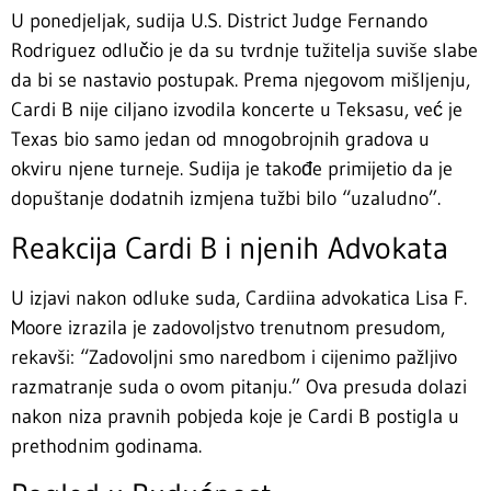
U ponedjeljak, sudija U.S. District Judge Fernando
Rodriguez odlučio je da su tvrdnje tužitelja suviše slabe
da bi se nastavio postupak. Prema njegovom mišljenju,
Cardi B nije ciljano izvodila koncerte u Teksasu, već je
Texas bio samo jedan od mnogobrojnih gradova u
okviru njene turneje. Sudija je takođe primijetio da je
dopuštanje dodatnih izmjena tužbi bilo “uzaludno”.
Reakcija Cardi B i njenih Advokata
U izjavi nakon odluke suda, Cardiina advokatica Lisa F.
Moore izrazila je zadovoljstvo trenutnom presudom,
rekavši: “Zadovoljni smo naredbom i cijenimo pažljivo
razmatranje suda o ovom pitanju.” Ova presuda dolazi
nakon niza pravnih pobjeda koje je Cardi B postigla u
prethodnim godinama.