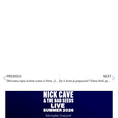
PREVIOUS
NEXT
Otkrivena tajna kultne scene iz filma „Sam u kući“ koju je Mekoli Kalkin – potpuno improvizovao!
Da li biste je prepoznali? Elena Kitić pokazala kako je izgledala u detinjstvu, snimci iz porodične arhive oduševili sve