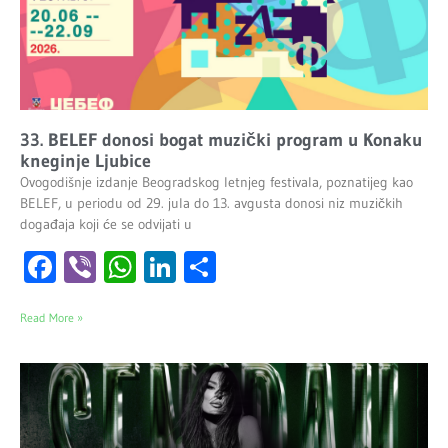
33. BELEF donosi bogat muzički program u Konaku
kneginje Ljubice
Ovogodišnje izdanje Beogradskog letnjeg festivala, poznatijeg kao
BELEF, u periodu od 29. jula do 13. avgusta donosi niz muzičkih
događaja koji će se odvijati u
Facebook
Viber
WhatsApp
LinkedIn
Share
Read More »