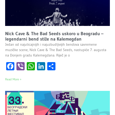
Nick Cave & The Bad Seeds uskoro u Beogradu –
legendarni bend stiže na Kalemegdan
Jedan od najuticajnijih i najuzbudljivijih bendova savremene
muzičke scene, Nick Cave & The Bad Seeds, nastupiće 7. augusta
na Donjem gradu Kalemegdana. Riječ je o
Facebook
Viber
WhatsApp
LinkedIn
Share
Read More »