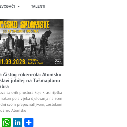
IZVOĐAČI
TALENTI
ka čistog rokenrola: Atomsko
 slavi jubilej na Tašmajdanu
mbra
va sa ovih prostora koje krasi rijetka
a nakon pola vijeka djelovanja na sceni
edni svom prepoznatljivom, žestokom
ndarno Atomsko
cebook
Viber
WhatsApp
LinkedIn
Share