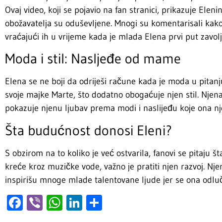
Ovaj video, koji se pojavio na fan stranici, prikazuje Elenin
obožavatelja su oduševljene. Mnogi su komentarisali kako j
vraćajući ih u vrijeme kada je mlada Elena prvi put zavol
Moda i stil: Nasljeđe od mame
Elena se ne boji da odriješi račune kada je moda u pitan
svoje majke Marte, što dodatno obogaćuje njen stil. Nje
pokazuje njenu ljubav prema modi i naslijeđu koje ona nj
Šta budućnost donosi Eleni?
S obzirom na to koliko je već ostvarila, fanovi se pitaju št
kreće kroz muzičke vode, važno je pratiti njen razvoj. Nje
inspirišu mnoge mlade talentovane ljude jer se ona odluči
Facebook
Viber
WhatsApp
LinkedIn
Share