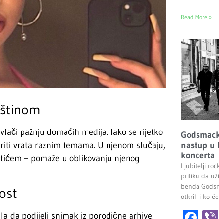
Read More »
aštinom
ivlači pažnju domaćih medija. Iako se rijetko
Godsmack
tvoriti vrata raznim temama. U njenom slučaju,
nastup u 
koncerta
itićem – pomaže u oblikovanju njenog
Ljubitelji ro
priliku da u
benda Godsma
lost
otkrili i ko će
Fa
la da podijeli snimak iz porodične arhive.