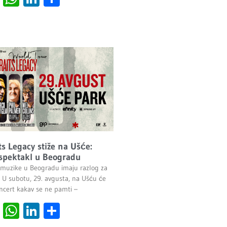
ts Legacy stiže na Ušće:
 spektakl u Beogradu
ok muzike u Beogradu imaju razlog za
e. U subotu, 29. avgusta, na Ušću će
oncert kakav se ne pamti –
cebook
Viber
WhatsApp
LinkedIn
Share