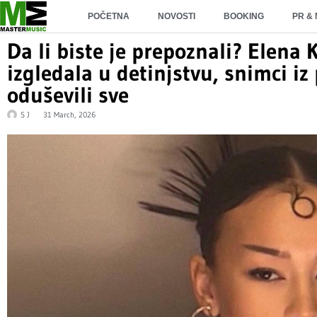
POČETNA
NOVOSTI
BOOKING
PR &
Da li biste je prepoznali? Elena 
izgledala u detinjstvu, snimci iz
oduševili sve
S J
31 March, 2026