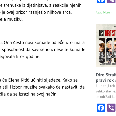
e trenutke iz djetinjstva, a reakcije njenih
e ovaj prizor raznježio njihove srca,
Read More »
jela muziku.
ju. Ona često nosi komade odjeće iz ormara
na sposobnost da savršeno iznese te komade
egovala kroz godine.
Dire Strai
a će Elena Kitić učiniti sljedeće. Kako se
pravi rok
Ljubitelji r
n stil i izbor muzike svakako će nastaviti da
veliko slavlj
la da se izrazi na svoj način.
se održati k
Fa