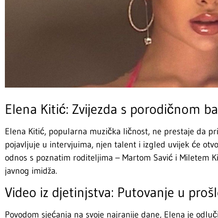
Elena Kitić: Zvijezda s porodičnom b
Elena Kitić, popularna muzička ličnost, ne prestaje da pr
pojavljuje u intervjuima, njen talent i izgled uvijek će o
odnos s poznatim roditeljima – Martom Savić i Miletem K
javnog imidža.
Video iz djetinjstva: Putovanje u proš
Povodom sjećanja na svoje najranije dane, Elena je odluči