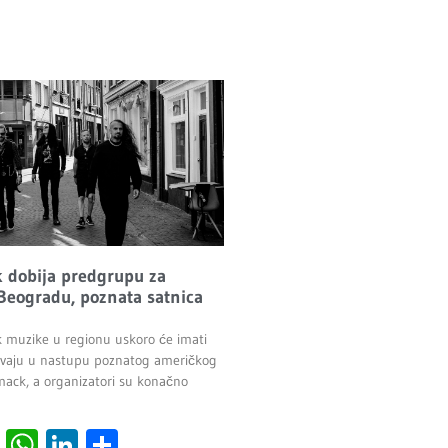
 dobija predgrupu za
Beogradu, poznata satnica
ck muzike u regionu uskoro će imati
živaju u nastupu poznatog američkog
ck, a organizatori su konačno
cebook
Viber
WhatsApp
LinkedIn
Share