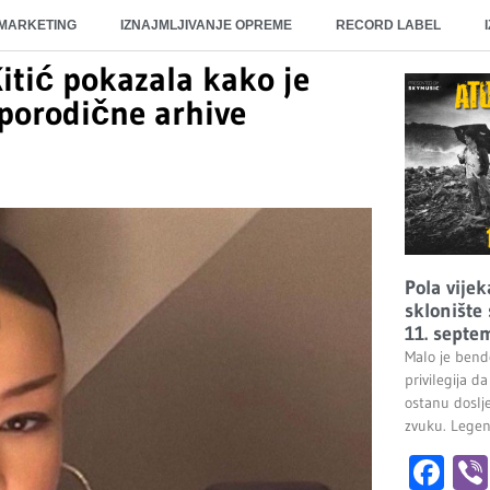
 MARKETING
IZNAJMLJIVANJE OPREME
RECORD LABEL
Kitić pokazala kako je
 porodične arhive
Pola vije
sklonište
11. septe
Malo je bendo
privilegija d
ostanu doslj
zvuku. Lege
Fa