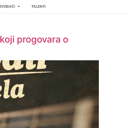
IZVOĐAČI
TALENTI
 koji progovara o