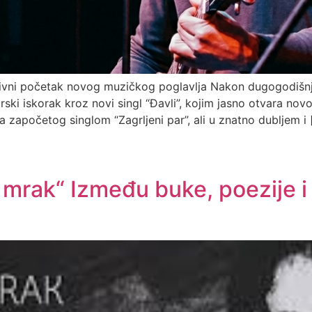
emotivni početak novog muzičkog poglavlja Nakon dugogodi
ski iskorak kroz novi singl “Đavli”, kojim jasno otvara novo
 započetog singlom “Zagrljeni par”, ali u znatno dubljem i 
li mrak“ Između buke, poezije 