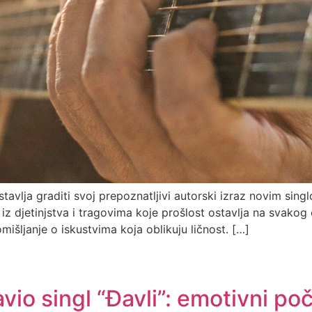
stavlja graditi svoj prepoznatljivi autorski izraz novim sin
z djetinjstva i tragovima koje prošlost ostavlja na svakog 
išljanje o iskustvima koja oblikuju ličnost. […]
javio singl “Đavli”: emotivni 