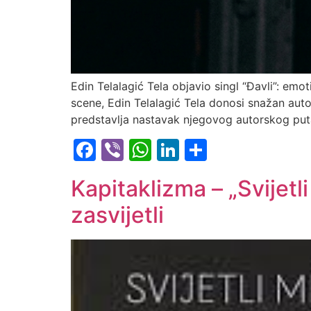
Edin Telalagić Tela objavio singl “Đavli”: 
scene, Edin Telalagić Tela donosi snažan autor
predstavlja nastavak njegovog autorskog puta
Facebook
Viber
WhatsApp
LinkedIn
Share
Kapitaklizma – „Svijet
zasvijetli