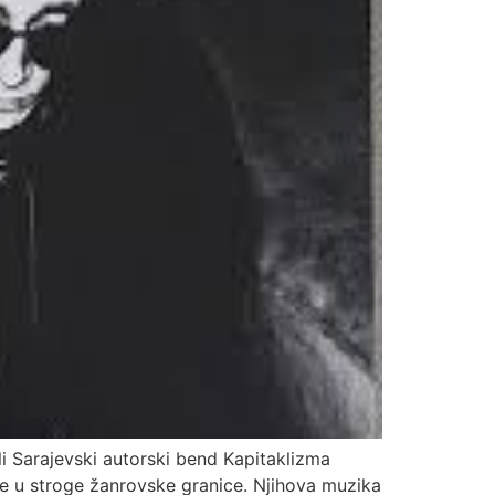
li Sarajevski autorski bend Kapitaklizma
ope u stroge žanrovske granice. Njihova muzika