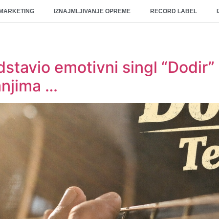
 MARKETING
IZNAJMLJIVANJE OPREME
RECORD LABEL
dstavio emotivni singl “Dodir”
anjima …