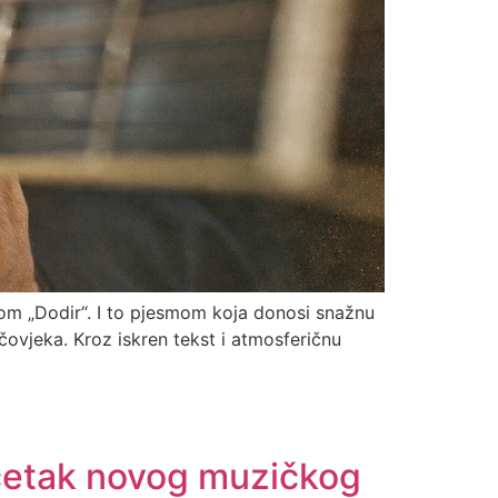
glom „Dodir“. I to pjesmom koja donosi snažnu
čovjeka. Kroz iskren tekst i atmosferičnu
početak novog muzičkog