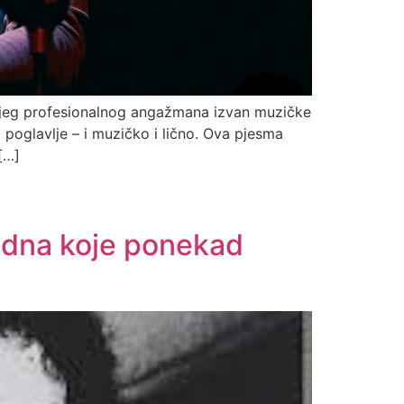
šnjeg profesionalnog angažmana izvan muzičke
 poglavlje – i muzičko i lično. Ova pjesma
[…]
i dna koje ponekad