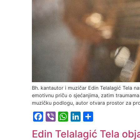
Bh. kantautor i muzičar Edin Telalagić Tela na
emotivnu priču o sjećanjima, zatim traumama i
muzičku podlogu, autor otvara prostor za prom
Facebook
Viber
WhatsApp
LinkedIn
Share
Edin Telalagić Tela ob