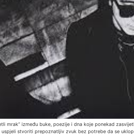
tli mrak“ između buke, poezije i dna koje ponekad zasvijet
 uspjeli stvoriti prepoznatljiv zvuk bez potrebe da se ukl