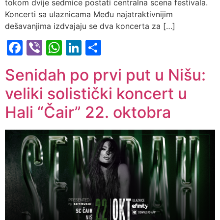
tokom dvije sedmice postati centralna scena festivala.
Koncerti sa ulaznicama Među najatraktivnijim
dešavanjima izdvajaju se dva koncerta za […]
Facebook
Viber
WhatsApp
LinkedIn
Share
Senidah po prvi put u Nišu:
veliki solistički koncert u
Hali “Čair” 22. oktobra