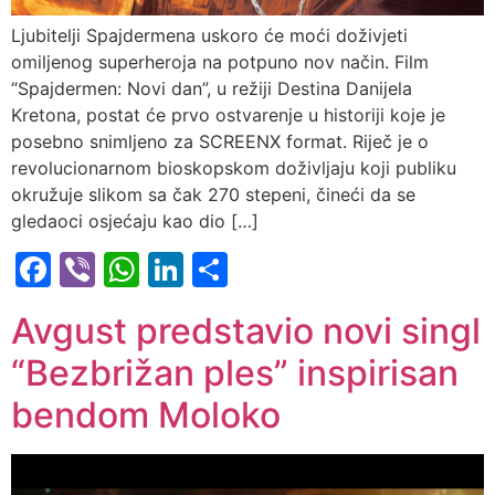
Ljubitelji Spajdermena uskoro će moći doživjeti
omiljenog superheroja na potpuno nov način. Film
“Spajdermen: Novi dan”, u režiji Destina Danijela
Kretona, postat će prvo ostvarenje u historiji koje je
posebno snimljeno za SCREENX format. Riječ je o
revolucionarnom bioskopskom doživljaju koji publiku
okružuje slikom sa čak 270 stepeni, čineći da se
gledaoci osjećaju kao dio […]
Facebook
Viber
WhatsApp
LinkedIn
Share
Avgust predstavio novi singl
“Bezbrižan ples” inspirisan
bendom Moloko