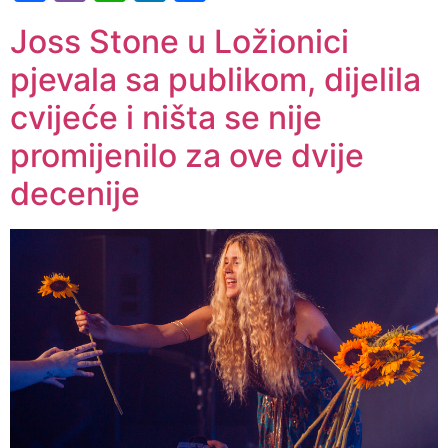
Joss Stone u Ložionici
pjevala sa publikom, dijelila
cvijeće i ništa se nije
promijenilo za ove dvije
decenije