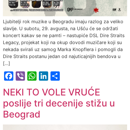
Ljubitelji rok muzike u Beogradu imaju razlog za veliko
slavlje. U subotu, 29. avgusta, na Ušću će se održati
koncert kakav se ne pamti – nastupiće DSL Dire Straits
Legacy, projekat koji na okup dovodi muzičare koji su
nekada svirali uz samog Marka Knopflera i pomogli da
Dire Straits postanu jedan od najuticajnijih bendova u
[…]
Facebook
Viber
WhatsApp
LinkedIn
Share
NEKI TO VOLE VRUĆE
poslije tri decenije stižu u
Beograd