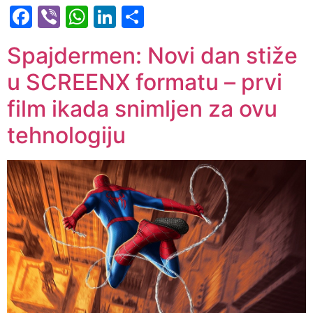
Facebook
Viber
WhatsApp
LinkedIn
Share
Spajdermen: Novi dan stiže
u SCREENX formatu – prvi
film ikada snimljen za ovu
tehnologiju