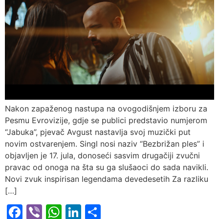
Nakon zapaženog nastupa na ovogodišnjem izboru za
Pesmu Evrovizije, gdje se publici predstavio numjerom
“Jabuka”, pjevač Avgust nastavlja svoj muzički put
novim ostvarenjem. Singl nosi naziv “Bezbrižan ples” i
objavljen je 17. jula, donoseći sasvim drugačiji zvučni
pravac od onoga na šta su ga slušaoci do sada navikli.
Novi zvuk inspirisan legendama devedesetih Za razliku
[…]
Facebook
Viber
WhatsApp
LinkedIn
Share