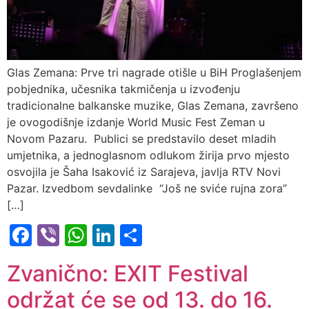
Glas Zemana: Prve tri nagrade otišle u BiH Proglašenjem
pobjednika, učesnika takmičenja u izvođenju
tradicionalne balkanske muzike, Glas Zemana, završeno
je ovogodišnje izdanje World Music Fest Zeman u
Novom Pazaru. Publici se predstavilo deset mladih
umjetnika, a jednoglasnom odlukom žirija prvo mjesto
osvojila je Šaha Isaković iz Sarajeva, javlja RTV Novi
Pazar. Izvedbom sevdalinke “Još ne sviće rujna zora”
[…]
Facebook
Viber
WhatsApp
LinkedIn
Share
Zvanično: EXIT Festival
održat će se od 13. do 16.