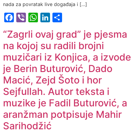
nada za povratak live događaja i […]
Facebook
Viber
WhatsApp
LinkedIn
Share
“Zagrli ovaj grad” je pjesma
na kojoj su radili brojni
muzičari iz Konjica, a izvode
je Berin Buturović, Dado
Macić, Zejd Šoto i hor
Sejfullah. Autor teksta i
muzike je Fadil Buturović, a
aranžman potpisuje Mahir
Sarihodžić