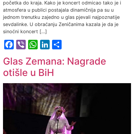
početka do kraja. Kako je koncert odmicao tako je i
atmosfera u publici postajala dinamičnija pa su u
jednom trenutku zajedno u glas pjevali najpoznatije
sevdalinke. U obraćanju Zeničanima kazala je da je
sinoćni koncert […]
Facebook
Viber
WhatsApp
LinkedIn
Share
Glas Zemana: Nagrade
otišle u BiH