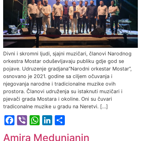
Divni i skromni ljudi, sjajni muzičari, članovi Narodnog
orkestra Mostar oduševljavaju publiku gdje god se
pojave. Udruzenje gradjana”Narodni orkestar Mostar”,
osnovano je 2021. godine sa ciljem očuvanja i
njegovanja narodne i tradicionalne muzike ovih
prostora. Članovi udruženja su istaknuti muzičari i
pjevači grada Mostara i okoline. Oni su čuvari
tradiconalne muzike u gradu na Neretvi. […]
Facebook
Viber
WhatsApp
LinkedIn
Share
Amira Medunjanin