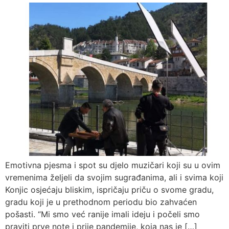
Emotivna pjesma i spot su djelo muzičari koji su u ovim
vremenima željeli da svojim sugrađanima, ali i svima koji
Konjic osjećaju bliskim, ispričaju priču o svome gradu,
gradu koji je u prethodnom periodu bio zahvaćen
pošasti. “Mi smo već ranije imali ideju i počeli smo
praviti prve note i prije pandemije, koja nas je […]