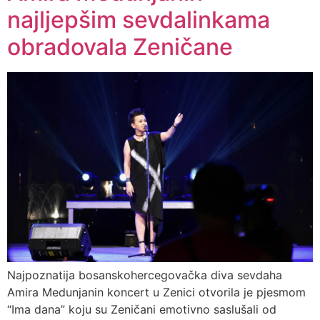
najljepšim sevdalinkama
obradovala Zeničane
Najpoznatija bosanskohercegovačka diva sevdaha
Amira Medunjanin koncert u Zenici otvorila je pjesmom
“Ima dana” koju su Zeničani emotivno saslušali od