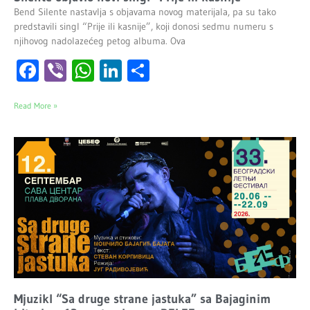
Bend Silente nastavlja s objavama novog materijala, pa su tako
predstavili singl “Prije ili kasnije”, koji donosi sedmu numeru s
njihovog nadolazećeg petog albuma. Ova
Facebook
Viber
WhatsApp
LinkedIn
Share
Read More »
Mjuzikl “Sa druge strane jastuka” sa Bajaginim