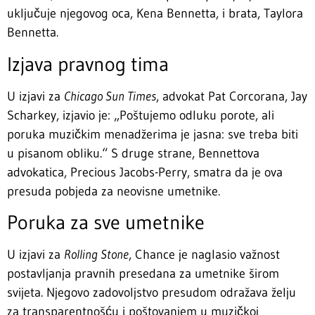
uključuje njegovog oca, Kena Bennetta, i brata, Taylora
Bennetta.
Izjava pravnog tima
U izjavi za
Chicago Sun Times
, advokat Pat Corcorana, Jay
Scharkey, izjavio je: „Poštujemo odluku porote, ali
poruka muzičkim menadžerima je jasna: sve treba biti
u pisanom obliku.“ S druge strane, Bennettova
advokatica, Precious Jacobs-Perry, smatra da je ova
presuda pobjeda za neovisne umetnike.
Poruka za sve umetnike
U izjavi za
Rolling Stone
, Chance je naglasio važnost
postavljanja pravnih presedana za umetnike širom
svijeta. Njegovo zadovoljstvo presudom odražava želju
za transparentnošću i poštovanjem u muzičkoj