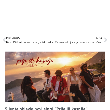
PREVIOUS
NEXT
Belu i Điđi svi dobro znamo, a tek kad vidite njihovog mlađeg brata! O šarmu Anvara Hadida ne prestaje da bruji svet! (FOTO)
Za neke od njih sigurno niste znali: Ove holivudske zvezde proslavljaju Božić 7. januara!
Silente objavio novi singl “Prije ili kasnije”