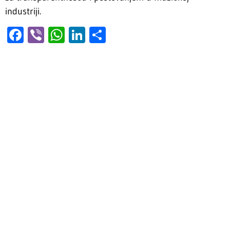
industriji.
Facebook
Viber
WhatsApp
LinkedIn
Share