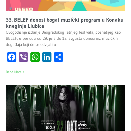
33. BELEF donosi bogat muzički program u Konaku
kneginje Ljubice
Ovogodišnje izdanje Beogradskog letnjeg festivala, poznatijeg kao
BELEF, u periodu od 29. jula do 13. avgusta donosi niz muzičkih
događaja koji će se odvijati u
Facebook
Viber
WhatsApp
LinkedIn
Share
Read More »