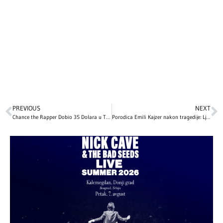
PREVIOUS
NEXT
Chance the Rapper Dobio 35 Dolara u Tužbi protiv Bivšeg Menadžera
Porodica Emili Kajzer nakon tragedije: Ljubav koja prevazilazi sve