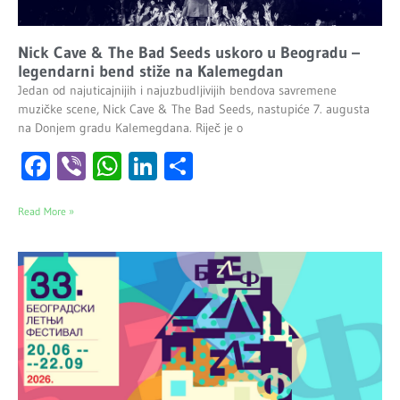
Nick Cave & The Bad Seeds uskoro u Beogradu –
legendarni bend stiže na Kalemegdan
Jedan od najuticajnijih i najuzbudljivijih bendova savremene
muzičke scene, Nick Cave & The Bad Seeds, nastupiće 7. augusta
na Donjem gradu Kalemegdana. Riječ je o
Facebook
Viber
WhatsApp
LinkedIn
Share
Read More »