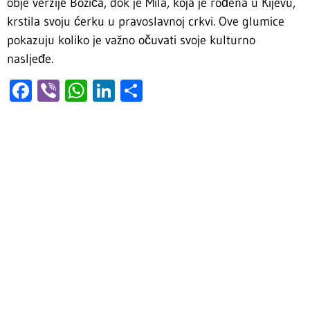
obje verzije Božića, dok je Mila, koja je rođena u Kijevu,
krstila svoju ćerku u pravoslavnoj crkvi. Ove glumice
pokazuju koliko je važno očuvati svoje kulturno
nasljeđe.
Facebook
Viber
WhatsApp
LinkedIn
Share