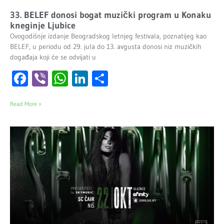
33. BELEF donosi bogat muzički program u Konaku
kneginje Ljubice
Ovogodišnje izdanje Beogradskog letnjeg festivala, poznatijeg kao
BELEF, u periodu od 29. jula do 13. avgusta donosi niz muzičkih
događaja koji će se odvijati u
Facebook
Viber
WhatsApp
LinkedIn
Share
Read More »