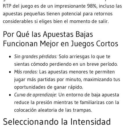
RTP del juego es de un impresionante 98%, incluso las
apuestas pequeñas tienen potencial para retornos
considerables si eliges bien el momento de salir.
Por Qué las Apuestas Bajas
Funcionan Mejor en Juegos Cortos
Sin grandes pérdidas:
Solo arriesgas lo que te
sientas cómodo perdiendo en un breve período.
Más rondas:
Las apuestas menores te permiten
jugar más partidas por minuto, maximizando tus
oportunidades de ganar rápido.
Curva de aprendizaje:
Un entorno de baja apuesta
reduce la presión mientras te familiarizas con la
colocación aleatoria de las trampas.
Seleccionando la Intensidad