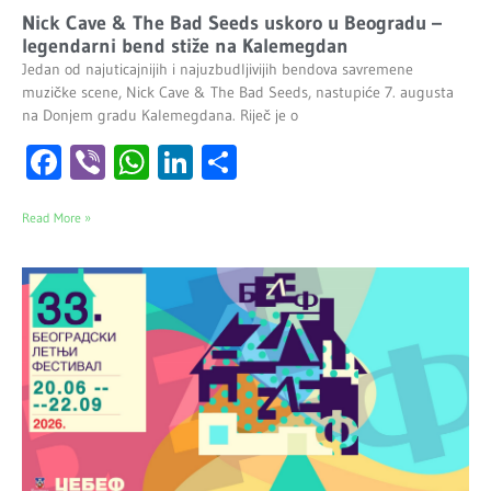
Nick Cave & The Bad Seeds uskoro u Beogradu –
legendarni bend stiže na Kalemegdan
Jedan od najuticajnijih i najuzbudljivijih bendova savremene
muzičke scene, Nick Cave & The Bad Seeds, nastupiće 7. augusta
na Donjem gradu Kalemegdana. Riječ je o
Facebook
Viber
WhatsApp
LinkedIn
Share
Read More »