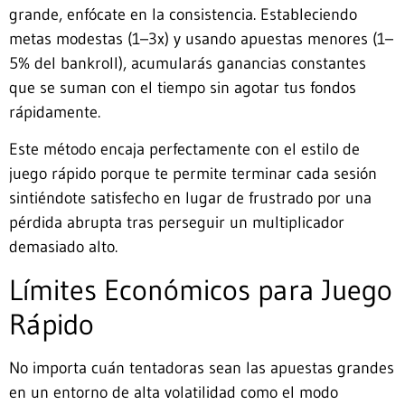
grande, enfócate en la consistencia. Estableciendo
metas modestas (1–3x) y usando apuestas menores (1–
5% del bankroll), acumularás ganancias constantes
que se suman con el tiempo sin agotar tus fondos
rápidamente.
Este método encaja perfectamente con el estilo de
juego rápido porque te permite terminar cada sesión
sintiéndote satisfecho en lugar de frustrado por una
pérdida abrupta tras perseguir un multiplicador
demasiado alto.
Límites Económicos para Juego
Rápido
No importa cuán tentadoras sean las apuestas grandes
en un entorno de alta volatilidad como el modo