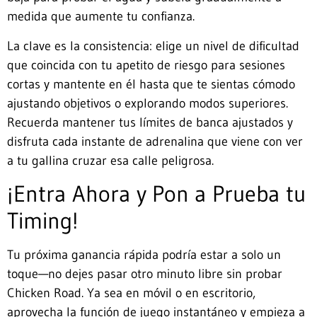
medida que aumente tu confianza.
La clave es la consistencia: elige un nivel de dificultad
que coincida con tu apetito de riesgo para sesiones
cortas y mantente en él hasta que te sientas cómodo
ajustando objetivos o explorando modos superiores.
Recuerda mantener tus límites de banca ajustados y
disfruta cada instante de adrenalina que viene con ver
a tu gallina cruzar esa calle peligrosa.
¡Entra Ahora y Pon a Prueba tu
Timing!
Tu próxima ganancia rápida podría estar a solo un
toque—no dejes pasar otro minuto libre sin probar
Chicken Road. Ya sea en móvil o en escritorio,
aprovecha la función de juego instantáneo y empieza a