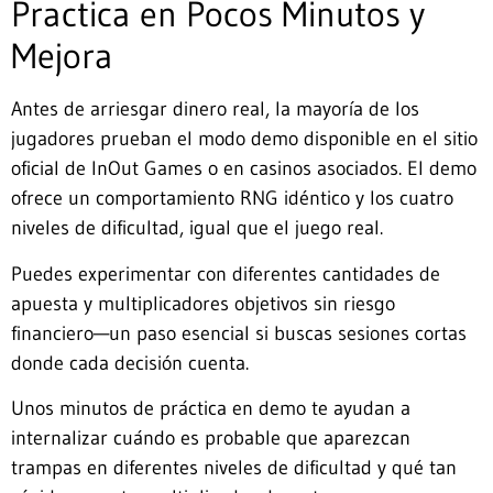
Practica en Pocos Minutos y
Mejora
Antes de arriesgar dinero real, la mayoría de los
jugadores prueban el modo demo disponible en el sitio
oficial de InOut Games o en casinos asociados. El demo
ofrece un comportamiento RNG idéntico y los cuatro
niveles de dificultad, igual que el juego real.
Puedes experimentar con diferentes cantidades de
apuesta y multiplicadores objetivos sin riesgo
financiero—un paso esencial si buscas sesiones cortas
donde cada decisión cuenta.
Unos minutos de práctica en demo te ayudan a
internalizar cuándo es probable que aparezcan
trampas en diferentes niveles de dificultad y qué tan