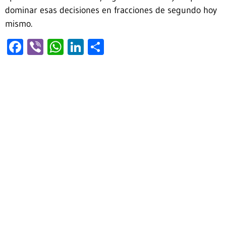
dominar esas decisiones en fracciones de segundo hoy
mismo.
Facebook
Viber
WhatsApp
LinkedIn
Share