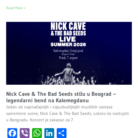
Read More »
Nick Cave & The Bad Seeds stižu u Beograd –
legendarni bend na Kalemegdanu
Jedan od najznačajnijih i najuzbudljivijih muzičkih sastava
savremene scene, Nick Cave & The Bad Seeds, uskoro će nastupiti
u Beogradu. Koncert je zakazan za 7.
Facebook
Viber
WhatsApp
LinkedIn
Share