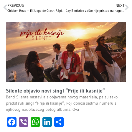
PREVIOUS
NEXT
Chicken Road – El Juego de Crash Rápido Que Te Mantiene en Suspenso
Jay-Z otkriva zašto nije pristao na nagodbu u slučaju seksualnog napada: ‘To nije u mojoj DNK’
Silente objavio novi singl “Prije ili kasnije”
Bend Silente nastavlja s objavama novog materijala, pa su tako
predstavili singl “Prije ili kasnije”, koji donosi sedmu numeru s
njihovog nadolazećeg petog albuma. Ova
Facebook
Viber
WhatsApp
LinkedIn
Share