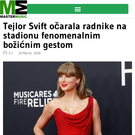
Tejlor Svift očarala radnike na
stadionu fenomenalnim
božićnim gestom
S J
26 March, 2026