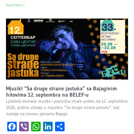
Read More »
Mjuzikl “Sa druge strane jastuka” sa Bajaginim
hitovima 12. septembra na BELEF-u
Ljubitelji domaće muzike i pozorišta imaće priliku da 12. septembra
2026. godine uživaju u mjuziklu “Sa druge strane jastuka”, koji
nastaje na osnovu pjesama Bajage
Facebook
Viber
WhatsApp
LinkedIn
Share