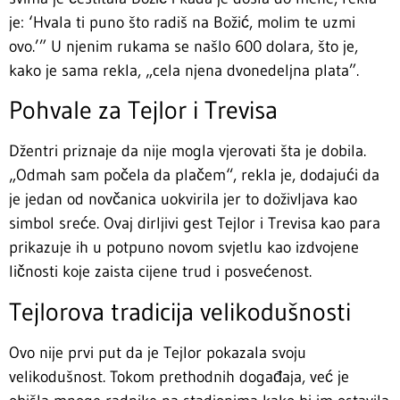
je: ‘Hvala ti puno što radiš na Božić, molim te uzmi
ovo.’” U njenim rukama se našlo 600 dolara, što je,
kako je sama rekla, „cela njena dvonedeljna plata”.
Pohvale za Tejlor i Trevisa
Džentri priznaje da nije mogla vjerovati šta je dobila.
„Odmah sam počela da plačem“, rekla je, dodajući da
je jedan od novčanica uokvirila jer to doživljava kao
simbol sreće. Ovaj dirljivi gest Tejlor i Trevisa kao para
prikazuje ih u potpuno novom svjetlu kao izdvojene
ličnosti koje zaista cijene trud i posvećenost.
Tejlorova tradicija velikodušnosti
Ovo nije prvi put da je Tejlor pokazala svoju
velikodušnost. Tokom prethodnih događaja, već je