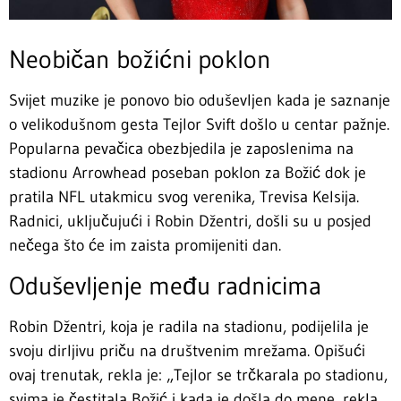
Neobičan božićni poklon
Svijet muzike je ponovo bio oduševljen kada je saznanje
o velikodušnom gesta Tejlor Svift došlo u centar pažnje.
Popularna pevačica obezbjedila je zaposlenima na
stadionu Arrowhead poseban poklon za Božić dok je
pratila NFL utakmicu svog verenika, Trevisa Kelsija.
Radnici, uključujući i Robin Džentri, došli su u posjed
nečega što će im zaista promijeniti dan.
Oduševljenje među radnicima
Robin Džentri, koja je radila na stadionu, podijelila je
svoju dirljivu priču na društvenim mrežama. Opišući
ovaj trenutak, rekla je: „Tejlor se trčkarala po stadionu,
svima je čestitala Božić i kada je došla do mene, rekla