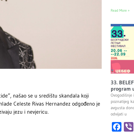
Read More »
33. BELEF
program u
de”, našao se u središtu skandala koji
Ovogodišnje 
poznatijeg k
 mlade Celeste Rivas Hernandez odgođeno je
avgusta dono
ivaju jezu i nevjericu.
odvijati u
Fa