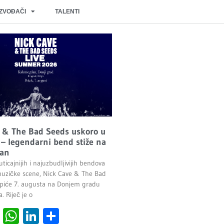
IZVOĐAČI
TALENTI
 & The Bad Seeds uskoro u
– legendarni bend stiže na
an
ticajnijih i najuzbudljivijih bendova
uzičke scene, Nick Cave & The Bad
piće 7. augusta na Donjem gradu
 Riječ je o
cebook
Viber
WhatsApp
LinkedIn
Share