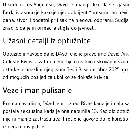
U sudu u Los Angelesu, D4vd je imao priliku da se izjasn
Berk, istaknuo je kako je njegov klijent “presumiran nevin
dana, stvorili dodatni pritisak na njegovu odbranu. Sudija
značilo da je informacija stigla do javnosti.
Užasni detalji iz optužnice
Optužitelji navode da je D4vd, čije je pravo ime David A
Celeste Rivas, a zatim njeno tijelo usitnio i skrivao u sv
ostatke pronašli u njegovom Tesli 8. septembra 2025. godi
od mogućih posljedica ukoliko se dokaže krivica.
Veze i manipulisanje
Prema navodima, D4vd je upoznao Rivas kada je imala sa
postala seksualna kada je ona napunila 13. Kao dio optužb
nije ni manje zastrašujuća. Procjene govore da je koristio 
izbjegao posljedice.