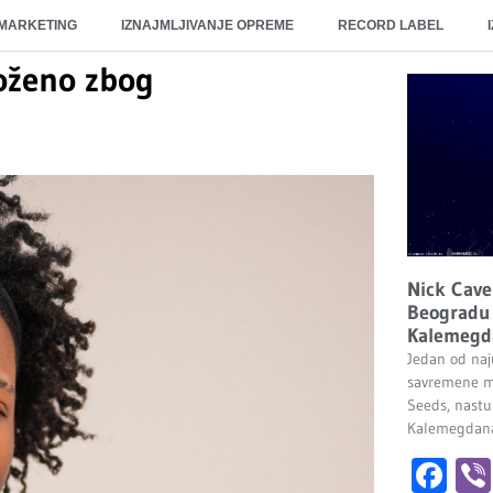
 MARKETING
IZNAJMLJIVANJE OPREME
RECORD LABEL
oženo zbog
Nick Cave
Beogradu 
Kalemegd
Jedan od naju
savremene m
Seeds, nastu
Kalemegdana.
Fa