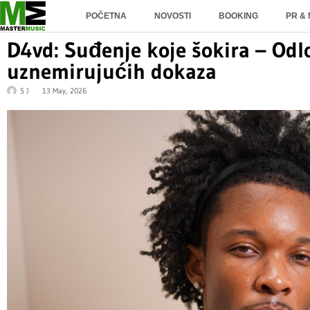
POČETNA
NOVOSTI
BOOKING
PR &
D4vd: Suđenje koje šokira – Odl
uznemirujućih dokaza
S J
13 May, 2026