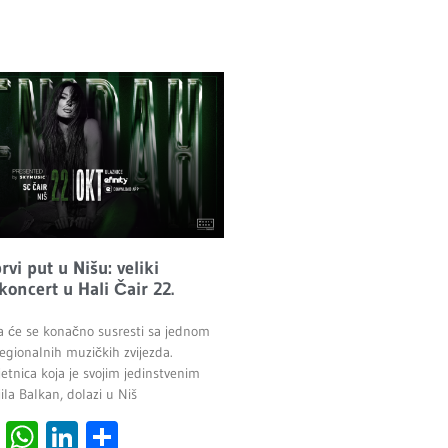
vi put u Nišu: veliki
 koncert u Hali Čair 22.
a će se konačno susresti sa jednom
egionalnih muzičkih zvijezda.
etnica koja je svojim jedinstvenim
la Balkan, dolazi u Niš
cebook
Viber
WhatsApp
LinkedIn
Share