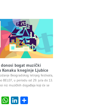
 donosi bogat muzički
 Konaku kneginje Ljubice
izdanje Beogradskog letnjeg festivala,
ao BELEF, u periodu od 29. jula do 13.
si niz muzičkih događaja koji će se
cebook
Viber
WhatsApp
LinkedIn
Share