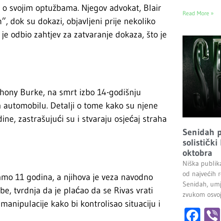
i o svojim optužbama. Njegov advokat, Blair
Read More »
”, dok su dokazi, objavljeni prije nekoliko
 je odbio zahtjev za zatvaranje dokaza, što je
nthony Burke, na smrt izbo 14-godišnju
om automobilu. Detalji o tome kako su njene
ne, zastrašujući su i stvaraju osjećaj straha
Senidah pr
solistički
oktobra
Niška publik
od najvećih r
mo 11 godina, a njihova je veza navodno
Senidah, umj
e, tvrdnja da je plaćao da se Rivas vrati
zvukom osvoji
manipulacije kako bi kontrolisao situaciju i
Fa