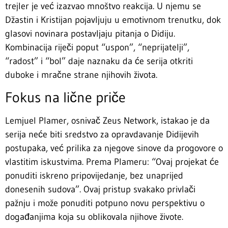
trejler je već izazvao mnoštvo reakcija. U njemu se
Džastin i Kristijan pojavljuju u emotivnom trenutku, dok
glasovi novinara postavljaju pitanja o Didiju.
Kombinacija riječi poput “uspon”, “neprijatelji”,
“radost” i “bol” daje naznaku da će serija otkriti
duboke i mračne strane njihovih života.
Fokus na lične priče
Lemjuel Plamer, osnivač Zeus Network, istakao je da
serija neće biti sredstvo za opravdavanje Didijevih
postupaka, već prilika za njegove sinove da progovore o
vlastitim iskustvima. Prema Plameru: “Ovaj projekat će
ponuditi iskreno pripovijedanje, bez unaprijed
donesenih sudova”. Ovaj pristup svakako privlači
pažnju i može ponuditi potpuno novu perspektivu o
događanjima koja su oblikovala njihove živote.