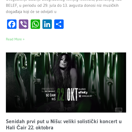
BELEF, u periodu od 29. jula do 13. avgusta donosi niz muzičkih
događaja koji će se odvijati u
Facebook
Viber
WhatsApp
LinkedIn
Share
Read More »
Senidah prvi put u Nišu: veliki solistički koncert u
Hali Čair 22. oktobra