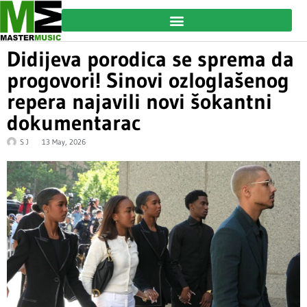
Didijeva porodica se sprema da
progovori! Sinovi ozloglašenog
repera najavili novi šokantni
dokumentarac
S J
13 May, 2026