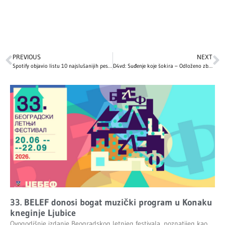
PREVIOUS
NEXT
Spotify objavio listu 10 najslušanijih pesama u istoriji – jedna je proglašena najboljom pesmom svih vremena!
D4vd: Suđenje koje šokira – Odloženo zbog uznemirujućih dokaza
33. BELEF donosi bogat muzički program u Konaku
kneginje Ljubice
Ovogodišnje izdanje Beogradskog letnjeg festivala, poznatijeg kao