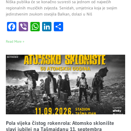
Niška publika će se konačno susresti sa jednom od najvećih
regionalnih muzičkih zvijezda. Senidah, umjetnica koja je svojim
jedinstvenim zvukom osvojila Balkan, dolazi u Niš
Facebook
Viber
WhatsApp
LinkedIn
Share
Read More »
Pola vijeka čistog rokenrola: Atomsko sklonište
slavi jubilej na Tašmajdanu 11. septembra